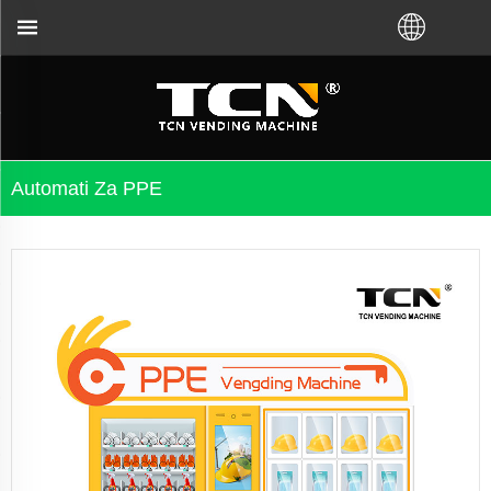
daju i rješavanje problema bez obzira jeste li kupi
Automati Za PPE