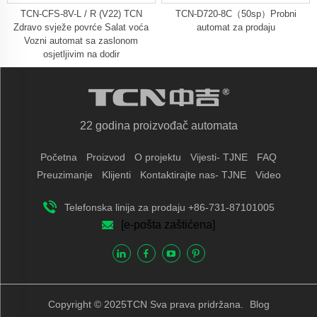
TCN-CFS-8V-L / R (V22) TCN
TCN-D720-8C（50sp）Probni
Zdravo svježe povrće Salat voća
automat za prodaju
Vozni automat sa zaslonom
osjetljivim na dodir
22 godina proizvođač automata
Početna
Proizvod
O projektu
Vijesti- TJNE
FAQ
Preuzimanje
Klijenti
Kontaktirajte nas- TJNE
Video
Telefonska linija za prodaju +86-731-87101005
[e-pošta zaštićena]
Copyright © 2025TCN Sva prava pridržana.
Blog