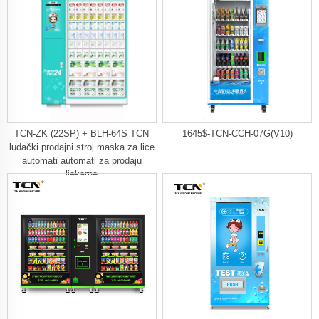
TCN-ZK (22SP) + BLH-64S TCN
1645$-TCN-CCH-07G(V10)
ludački prodajni stroj maska ​​za lice
automati automati za prodaju
ljekarne