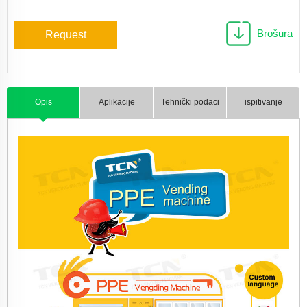
Brošura
Request
Opis
Aplikacije
Tehnički podaci
ispitivanje