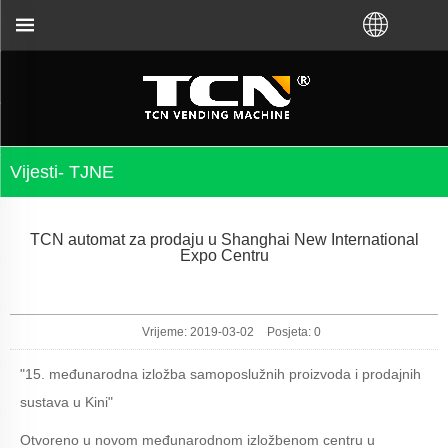
i VM od TCN tvornice ili lokalnog distributera. Nazo
Vijesti- TJNE
TCN automat za prodaju u Shanghai New International
Expo Centru
Vrijeme: 2019-03-02
Posjeta:
0
"15. međunarodna izložba samoposlužnih proizvoda i prodajnih
sustava u Kini"
Otvoreno u novom međunarodnom izložbenom centru u