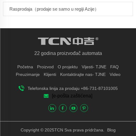
Rasprodaja（prodaje se samo u regiji Azije）
22 godina proizvođač automata
Početna
Proizvod
O projektu
Vijesti- TJNE
FAQ
Preuzimanje
Klijenti
Kontaktirajte nas- TJNE
Video
Telefonska linija za prodaju +86-731-87101005
[e-pošta zaštićena]
Copyright © 2025TCN Sva prava pridržana.
Blog