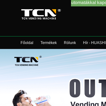
ogja Önt az automatákkal kapcsolatos útmutatásban 
Főoldal
Termékek
Rólunk
Hír - HUASHI