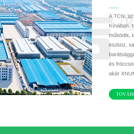
A TCN, az
Kínában, 
működik, t
eszköz, sa
barátságga
és fröccsö
akár XNU
TOVÁB