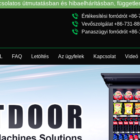
és hibaelhárításban, függetlenül attól, hogy a VM-e
Értékesítési forródrót +8
Vevőszolgálat +86-731-8
Panaszügyi forródrót +86
L
FAQ
Letöltés
Az ügyfelek
Kapcsolat
Videó