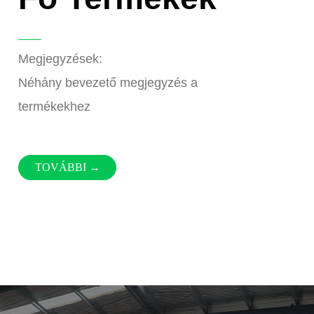
Megjegyzések:
Néhány bevezető megjegyzés a
termékekhez
szséges étel
Fagyasztott élelmiszer
TOVÁBBI →
automaták
automaták