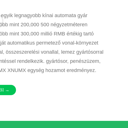
 egyik legnagyobb kínai automata gyár
több mint 200,000 500 négyzetméteren
öbb mint 300,000 millió RMB értékig tartó
ját automatikus permetező vonal-környezet
l, összeszerelési vonallal, lemez gyártósorral
ntéssel rendelkezik. gyártósor, penészüzem,
MX XNUMX egység hozamot eredményez.
BI →