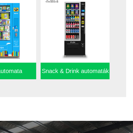
tomata
Snack & Drink automaták
Egé