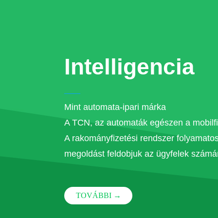
Intelligencia
Mint automata-ipari márka
A TCN, az automaták egészen a mobilfi
A rakományfizetési rendszer folyamatos f
megoldást feldobjuk az ügyfelek számá
TOVÁBBI →