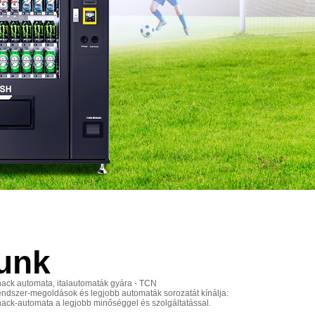
unk
nack automata, italautomaták gyára - TCN
endszer-megoldások és legjobb automaták sorozatát kínálja:
nack-automata a legjobb minőséggel és szolgáltatással.