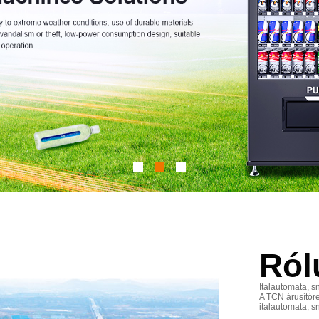
Ról
Italautomata, s
A TCN árusítór
italautomata, s