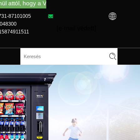
t a TCN gyárától vagy a helyi forgalmazótól vásáro
6-731-87101005
8048300
[e-mail védett]
-15874911511