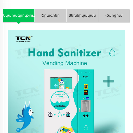
Նկարագրություն
Ծրագրեր
Տեխնիկական
Հարցում