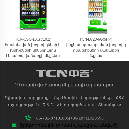
TCN-CSC-10C(V10.1)
TCN-D720-6G(5HP)
համակցված խորտիկների և
ինքնասպասարկման խորտիկ
խմիչքների սենսորային
ըմպելիքների վաճառքի
էկրանով վաճառքի մեքենա
մեքենա
19 տարի վաճառող մեքենայի արտադրող
Գլխավոր
արդյունք
Մեր Մասին
Նորություններ
ՀՏՀ
աջակցություն
R & D
Հետադարձ Կապ
Տեսանյութ
+86-731-87101005|+86-18711029693
[էլեկտրոնային փոստով պաշտպանված]