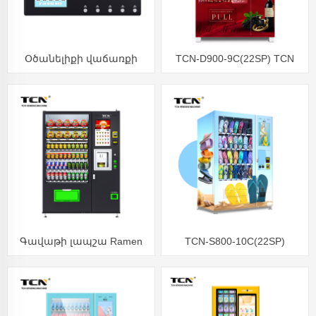
Օծանելիքի վաճառքի
TCN-D900-9C(22SP) TCN
ավտոմատ
ապուրի սպիրտ կարմիր
գինու վաճառքի մեքենա
22 դյույմ սենսորային
էկրանով
Գավաթի լապշա Ramen
TCN-S800-10C(22SP)
ավտոմատ
կոշիկի վաճառքի մեքենա
Flip Flop վաճառքի մեքենա