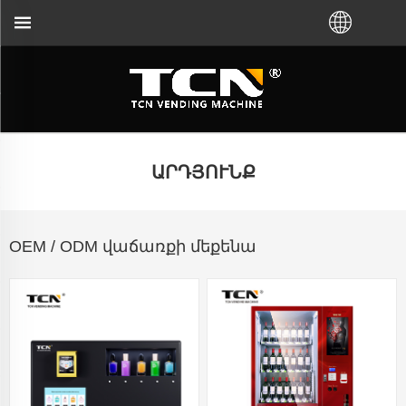
նների վերացման համար, անկախ նրանից, թե 
ԱՐԴՅՈՒՆՔ
OEM / ODM վաճառքի մեքենա