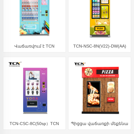
Վաճառվում է TCN
TCN-NSC-8N(V22)-DW(AA)
դպրոցական գրիչ
Lucky box վաճառող
գրենական մեքենա
մեքենա միկրո
շուկայական ավտոմատ
TCN-CSC-8C(50sp）TCN
Պիցցա վաճառքի մեքենա
հագուստի վաճառքի