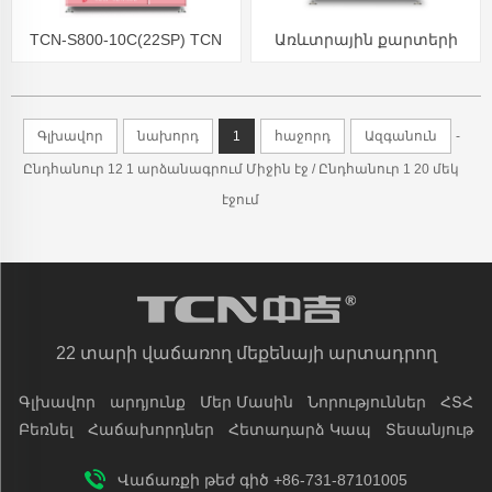
TCN-S800-10C(22SP) TCN
Առևտրային քարտերի
կոսմետիկ դիմակ Panitos
վաճառք, քարտերի
Desinfectantes աչքի
վաճառքի մեքենա
Գլխավոր
նախորդ
1
հաջորդ
Ազգանուն
-
թարթիչների վաճառքի
Ընդհանուր 12 1 արձանագրում Միջին էջ / Ընդհանուր 1 20 մեկ
մեքենա
էջում
22 տարի վաճառող մեքենայի արտադրող
Գլխավոր
արդյունք
Մեր Մասին
Նորություններ
ՀՏՀ
Բեռնել
Հաճախորդներ
Հետադարձ Կապ
Տեսանյութ
Վաճառքի թեժ գիծ +86-731-87101005