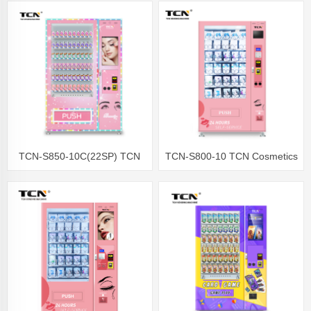
մեքենա մարզադաշտի և
մարզասրահի համար
TCN-S850-10C(22SP) TCN
TCN-S800-10 TCN Cosmetics
Cosmetics
Makeup Skincare Beauty
Դիմահարդարման Մաշկի
վաճառող մեքենա
Խնամքի Գեղեցկության
Վաճառող մեքենա