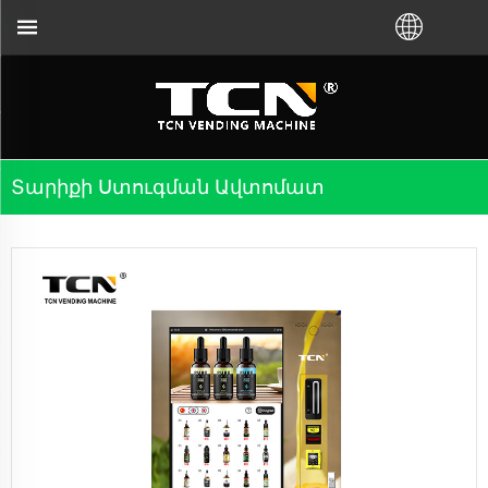
ի ուղղորդման և անսարքությունների վերաց
Տարիքի Ստուգման Ավտոմատ