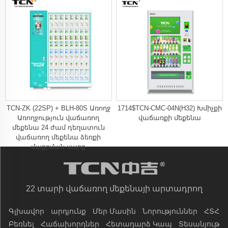
՝ սենսորային էկրանով
TCN-ZK (22SP) + BLH-80S Առողջ
1714$TCN-CMC-04N(H32) Խմիչքի
Առողջություն վաճառող
վաճառքի մեքենա
մեքենա 24 ժամ դեղատուն
վաճառող մեքենա ձեռքի
մաքրման սարք
22 տարի վաճառող մեքենայի արտադրող
Գլխավոր
արդյունք
Մեր Մասին
Նորություններ
ՀՏՀ
Բեռնել
Հաճախորդներ
Հետադարձ Կապ
Տեսանյութ