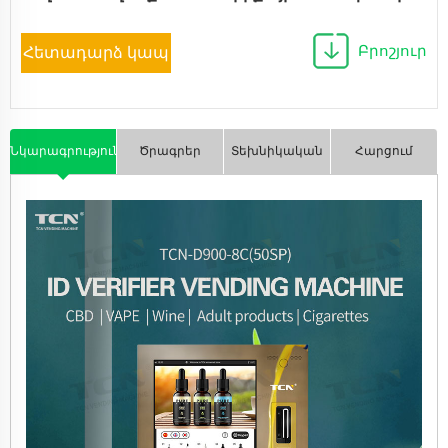
Բրոշյուր
Հետադարձ կապ
Նկարագրություն
Ծրագրեր
Տեխնիկական
Հարցում