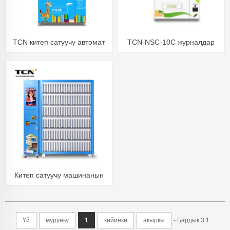
TCN китеп сатуучу автомат
TCN-NSC-10C журналдар
китепканасы Мектеп
китептери блокнот гезит
сатуучу автомат
Китеп сатуучу машинанын
дараметин ыңгайлаштырса
болот
Үй
мурунку
1
кийинки
акыркы
- Бардык 3 1