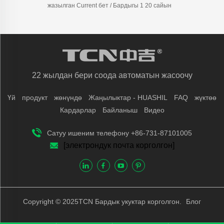
жазылган Current бет / Бардыгы 1 20 сайын
22 жылдан бери соода автоматын жасоочу
Үй
продукт
жөнүндө
Жаңылыктар - HUASHIL
FAQ
жүктөө
Кардарлар
Байланыш
Видео
Сатуу ишеним телефону +86-731-87101005
[электрондук почта корголгон]
Copyright © 2025TCN Бардык укуктар корголгон.
Блог