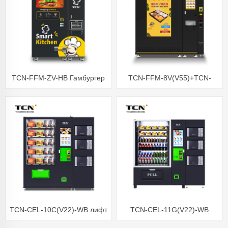
TCN-FFM-ZV-HB Гамбургер
TCN-FFM-8V(V55)+TCN-
сатуучу автомат
FFM-ZV(V22) ысык тамак
сатуучу машина -18 градуста
муздаткычта
TCN-CEL-10C(V22)-WB лифт
TCN-CEL-11G(V22)-WB
Ден соолук азыктарын
Тамак-аш лифтинин сатуучу