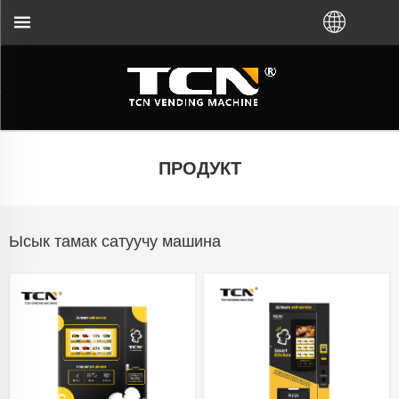
атуучу автоматтар боюнча жетекчилик жана көйг
ПРОДУКТ
Ысык тамак сатуучу машина