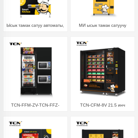
Ысык тамак сатуу автоматы,
МИ ысык тамак сатуучу
Ыңгайлуу түшкү жана кечки
автомат
тамак кызматы
TCN-FFM-ZV-TCN-FFZ-
TCN-CFM-8V 21.5 инч
468(VAV8) Акылдуу
сенсордук экраны бар ысык
муздаткыч Тоңдурулган
тамак-аш сатуучу автомат
соода автоматы