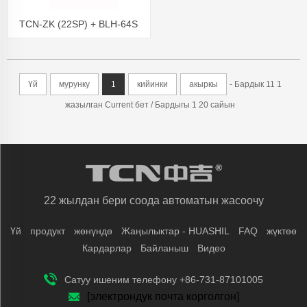
TCN-ZK (22SP) + BLH-64S
TCN Акылсыз автоматтар
Үй
мурунку
1
кийинки
акыркы
- Бардык 11 1
жазылган Current бет / Бардыгы 1 20 сайын
22 жылдан бери соода автоматын жасоочу
Үй
продукт
жөнүндө
Жаңылыктар - HUASHIL
FAQ
жүктөө
Кардарлар
Байланыш
Видео
Сатуу ишеним телефону +86-731-87101005
[электрондук почта корголгон]