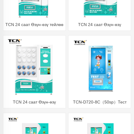
TCN 24 саат Өзүн-өзү тейлөө
TCN 24 саат Өзүн-өзү
n95 хирургиялык бет маскасы
тейлөөчү териге кам көрүү
сатуучу машина
Бет маскасы хирургиялык
маска сатуучу машина
TCN 24 саат Өзүн-өзү
TCN-D720-8C（50sp）Тест
тейлөөчү териге кам көрүү
автоматы
Бет маскасы Хирургиялык
маска Колго сантизатор