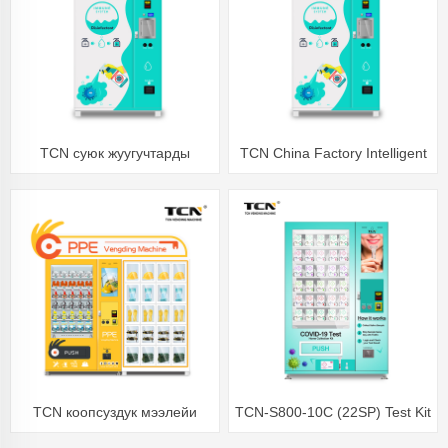
сатуучу машина
TCN суюк жуугучтарды
TCN China Factory Intelligent
сатуучу машина
24 Hours Hand Dezitizer
Vending Machine
TCN коопсуздук мээлейи
TCN-S800-10C (22SP) Test Kit
коргоочу көз айнек коргоочу
сатуучу автомат