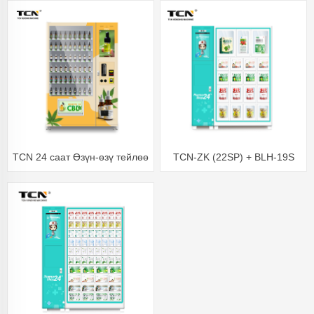
көз айнек ppe соода
автоматы
TCN 24 саат Өзүн-өзү тейлөө
TCN-ZK (22SP) + BLH-19S
Vape Электрондук тамеки
TCN Дезинфекция фреймаск
КБД Автомат Жашты
автоматтарын
текшерүү менен
стерилизациялоо үчүн
аарчыйт