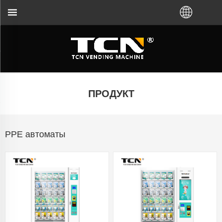
иликтүү дистрибьютордон сатып алганыңызга кар
ПРОДУКТ
PPE автоматы