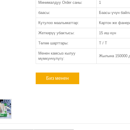
Минималдуу Order саны:
1
баасы:
Баасы үчүн бай
Кутулоо маалыматтар:
Картон же фанер
Жеткирүү убактысы:
15 иш күн
Төлөө шарттары:
T / T
Менен камсыз кылуу
Жылына 150000 
мүмкүнчүлүгү:
Биз менен
байланыш