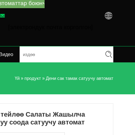
жетекчилик жана көйгөйлөрдү чечүү үчүн сизге 
[электрондук почта корголгон]
Видео
Үй
»
продукт
»
Дени сак тамак сатуучу автомат
зү тейлөө Салаты Жашылча
уу соода сатуучу автомат