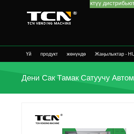
ан же жергиликтүү дистрибьютордон сатып алган
Үй
продукт
жөнүндө
Жаңылыктар - H
Дени Сак Тамак Сатуучу Автом