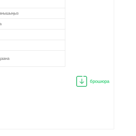
ланышыңыз
а
даана
брошюра