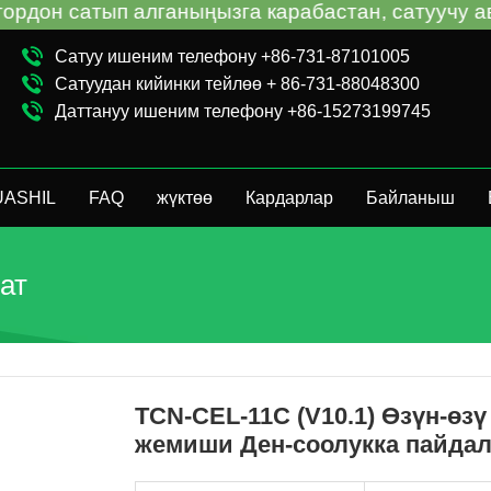
ыңызга карабастан, сатуучу автоматтар боюнча 
Сатуу ишеним телефону +86-731-87101005
Сатуудан кийинки тейлөө + 86-731-88048300
Даттануу ишеним телефону +86-15273199745
UASHIL
FAQ
жүктөө
Кардарлар
Байланыш
ат
TCN-CEL-11C (V10.1) Өзүн-ө
жемиши Ден-соолукка пайдал