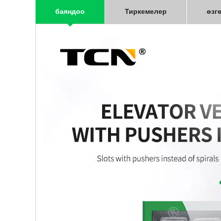
баяндоо
Тиркемелер
өзг