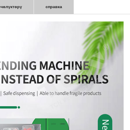
өчөлүктөрү
справка