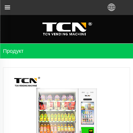
, сатуучу автоматтар боюнча жетекчилик жана к
Продукт