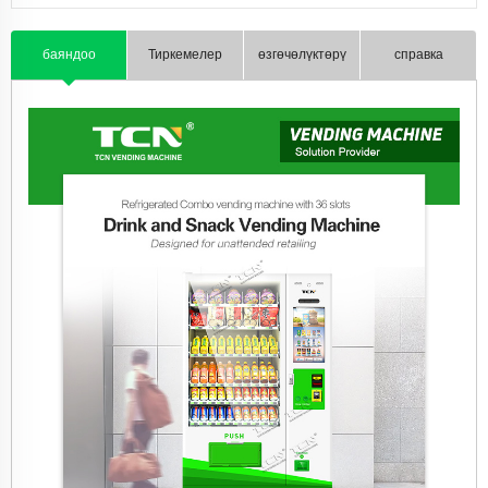
баяндоо
Тиркемелер
өзгөчөлүктөрү
справка