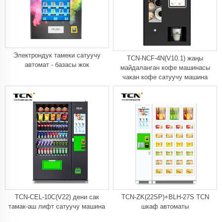
Электрондук тамеки сатуучу
TCN-NCF-4N(V10.1) жаңы
автомат - базасы жок
майдаланган кофе машинасы
чакан кофе сатуучу машина
TCN-CEL-10C(V22) дени сак
TCN-ZK(22SP)+BLH-27S TCN
тамак-аш лифт сатуучу машина
шкаф автоматы