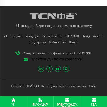
21 жылдан бери соода автоматын жасоочу
Үй
продукт
жөнүндө
Жаңылыктар - HUASHIL
FAQ
жүктөө
Кардарлар
Байланыш
Видео
Сатуу ишеним телефону +86-731-87101005
[электрондук почта корголгон]
Copyright © 2024TCN Бардык укуктар корголгон.
Блог
ҮЙ
БУЮМДАР
ЭЛЕКТРОНДУК
ТЕЛ: