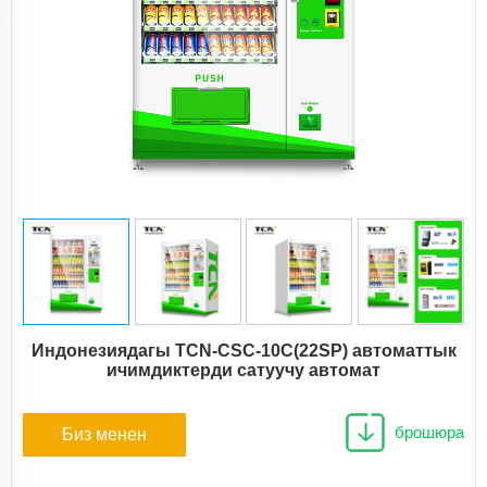
Индонезиядагы TCN-CSC-10C(22SP) автоматтык
ичимдиктерди сатуучу автомат
брошюра
Биз менен
байланыш