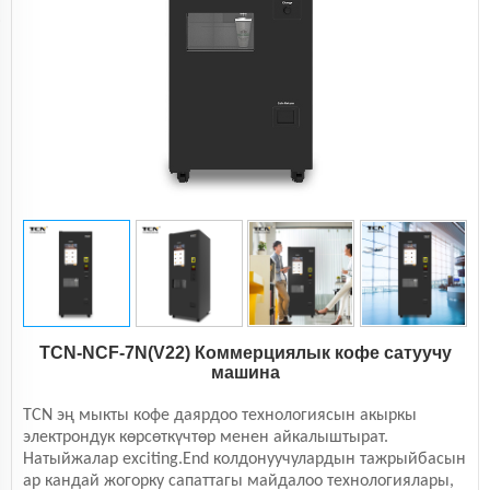
TCN-NCF-7N(V22) Коммерциялык кофе сатуучу
машина
TCN эң мыкты кофе даярдоо технологиясын акыркы
электрондук көрсөткүчтөр менен айкалыштырат.
Натыйжалар exciting.End колдонуучулардын тажрыйбасын
ар кандай жогорку сапаттагы майдалоо технологиялары,