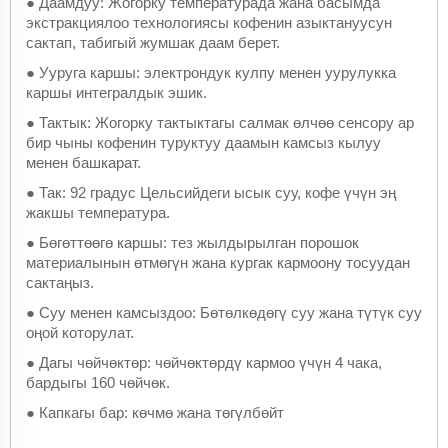
●
Даамдуу: Жогорку температурада жана басымда
экстракциялоо технологиясы кофенин азыктануусун
сактап, табигый жумшак даам берет.
●
Ууруга каршы: электрондук кулпу менен уурулукка
каршы интегралдык эшик.
●
Тактык: Жогорку тактыктагы салмак өлчөө сенсору ар
бир чыны кофенин туруктуу даамын камсыз кылуу
менен башкарат.
●
Так: 92 градус Цельсийдеги ысык суу, кофе үчүн эң
жакшы температура.
●
Бөгөттөөгө каршы: тез жылдырылган порошок
материалынын өтмөгүн жана кургак кармоону тосуудан
сактаңыз.
●
Суу менен камсыздоо: Бөтөлкөдөгү суу жана түтүк суу
оңой которулат.
●
Дагы чөйчөктөр: чөйчөктөрдү кармоо үчүн 4 чака,
бардыгы 160 чөйчөк.
●
Капкагы бар: көчмө жана төгүлбөйт