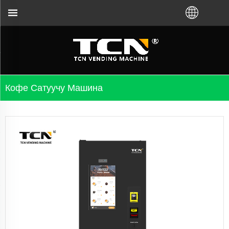
ан, сатуучу автоматтар боюнча жетекчилик жана
Кофе Сатуучу Машина