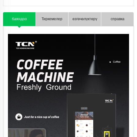
байланыш
баяндоо
Тиркемелер
өзгөчөлүктөрү
справка