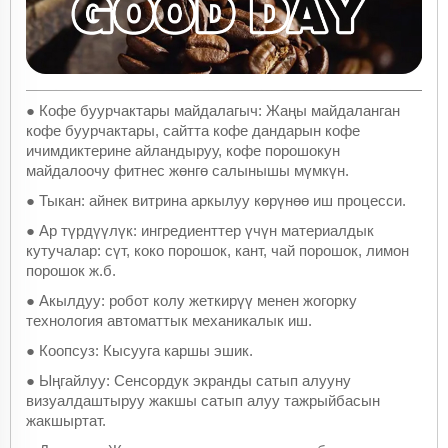
●
Кофе буурчактары майдалагыч: Жаңы майдаланган
кофе буурчактары, сайтта кофе дандарын кофе
ичимдиктерине айландыруу, кофе порошокун
майдалоочу фитнес жөнгө салынышы мүмкүн.
●
Тыкан: айнек витрина аркылуу көрүнөө иш процесси.
●
Ар түрдүүлүк: ингредиенттер үчүн материалдык
кутучалар: сүт, коко порошок, кант, чай порошок, лимон
порошок ж.б.
●
Акылдуу: робот колу жеткирүү менен жогорку
технология автоматтык механикалык иш.
●
Коопсуз: Кысууга каршы эшик.
●
Ыңгайлуу: Сенсордук экранды сатып алууну
визуалдаштыруу жакшы сатып алуу тажрыйбасын
жакшыртат.