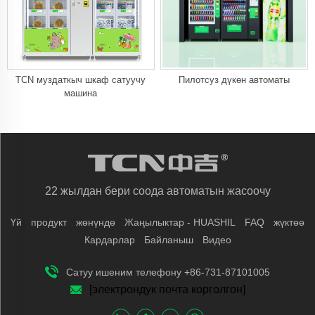
TCN муздаткыч шкаф сатуучу
Пилотсуз дүкөн автоматы
машина
22 жылдан бери соода автоматын жасоочу
Үй
продукт
жөнүндө
Жаңылыктар - HUASHIL
FAQ
жүктөө
Кардарлар
Байланыш
Видео
Сатуу ишеним телефону +86-731-87101005
[электрондук почта корголгон]