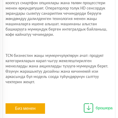
коопсуз смартфон опциялары жана төлөм процесстери
менен өркүндөтүшөт. Операторлор толук HD сенсордук
экрандары сыяктуу санариптик чечимдерди берүүгө
жөндөмдүү далилденген технология менен жаңы
машиналарга ишене алышат. машинаны алыстан
башкарууга мүмкүндүк берген интегралдык байланыш,
кофе кайнатуу чечимдери.
TCN бизнестин жаңы мүмкүнчүлүктөрүн ачат: продукт
категорияларын карап чыгуу жекелештирилген
менюларды жана акцияларды түзүүгө мүмкүндүк берет.
Өзүнүн жарашыктуу дизайны жана кичинекей изи
аркасында бул модель соода түйүндөрүнүн салттуу
чектерин жеңет.
брошюра
Биз менен