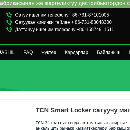
жергиликтүү дистрибьютордон сатып алганыңызга
Сатуу ишеним телефону +86-731-87101005
Сатуудан кийинки тейлөө + 86-731-88048300
Даттануу ишеним телефону +86-15874911511
UASHIL
FAQ
жүктөө
Кардарлар
Байланыш
TCN Smart Locker сатуучу ма
TCN 24 сааттык соода автоматынын акыркы ч
айкалыштырыңыз! Кызматкерлери бар кыш жан