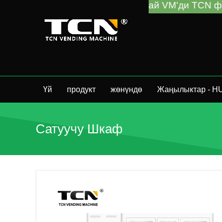
TCN Кытай VM'ди TCN фабрикасынан же 
Үй
продукт
жөнүндө
Жаңылыктар - H
Сатуучу Шкаф