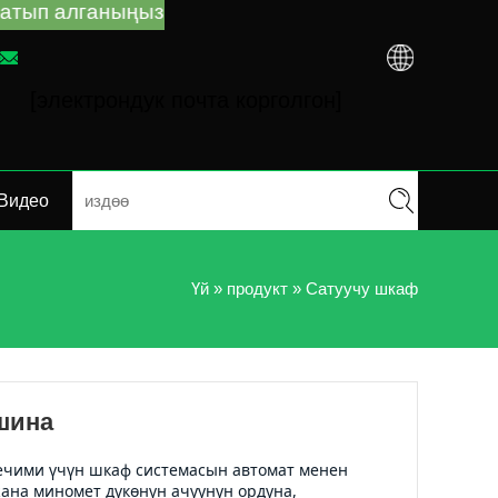
 карабастан, сатуучу автоматтар боюнча жетекч
[электрондук почта корголгон]
Видео
Үй
»
продукт
»
Сатуучу шкаф
шина
ечими үчүн шкаф системасын автомат менен 
а миномет дүкөнүн ачуунун ордуна, 