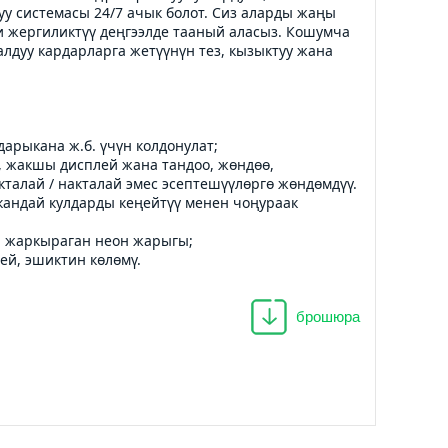
уу системасы 24/7 ачык болот. Сиз аларды жаңы 
 жергиликтүү деңгээлде тааный аласыз. Кошумча 
лдуу кардарларга жетүүнүн тез, кызыктуу жана 
 дарыкана ж.б. үчүн колдонулат;
н, жакшы дисплей жана тандоо, жөндөө,
кталай / накталай эмес эсептешүүлөргө жөндөмдүү.
р кандай кулдарды кеңейтүү менен чоңураак 
на жаркыраган неон жарыгы; 
лей, эшиктин көлөмү.
брошюра