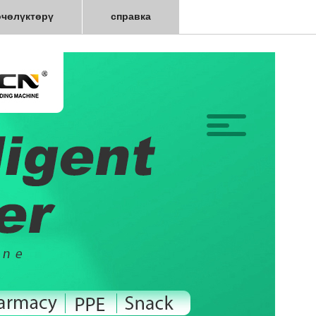
өчөлүктөрү
справка