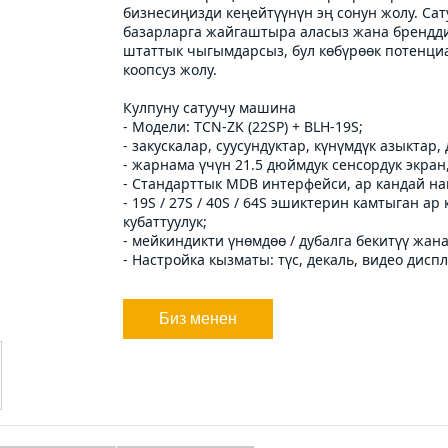
бизнесиңизди кеңейтүүнүн эң сонун жолу. Сат
базарларга жайгаштыра аласыз жана брендди
штаттык чыгымдарсыз, бул көбүрөөк потенциа
коопсуз жолу.
Кулпуну сатуучу машина
- Модели: TCN-ZK (22SP) + BLH-19S;
- закускалар, суусундуктар, күнүмдүк азыктар,
- жарнама үчүн 21.5 дюймдук сенсордук экра
- Стандарттык MDB интерфейси, ар кандай на
- 19S / 27S / 40S / 64S эшиктерин камтыган а
кубаттуулук;
- мейкиндикти үнөмдөө / дубалга бекитүү жа
- Настройка кызматы: түс, декаль, видео дисп
Биз менен
байланыш