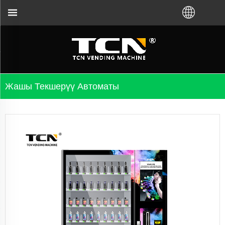
иктүү дистрибьютордон сатып алганыңызга караб
Жашы Текшерүү Автоматы