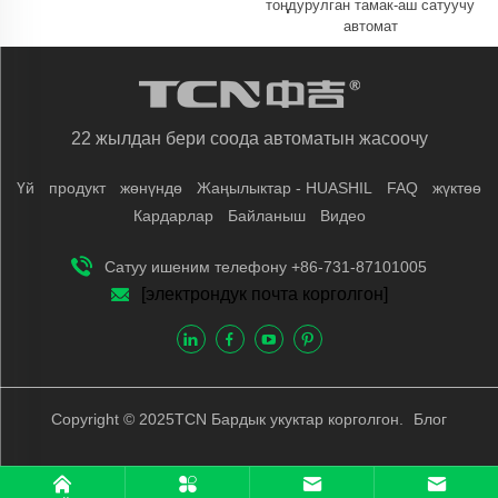
тоңдурулган тамак-аш сатуучу
автомат
22 жылдан бери соода автоматын жасоочу
Үй
продукт
жөнүндө
Жаңылыктар - HUASHIL
FAQ
жүктөө
Кардарлар
Байланыш
Видео
Сатуу ишеним телефону +86-731-87101005
[электрондук почта корголгон]
Copyright © 2025TCN Бардык укуктар корголгон.
Блог