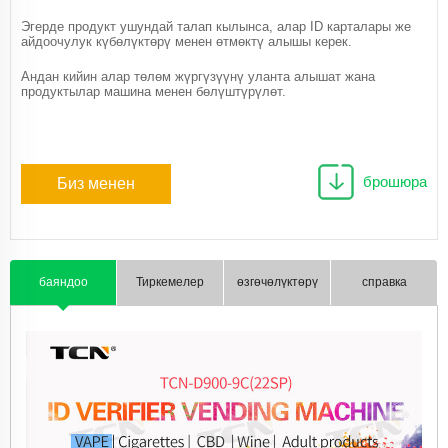
Эгерде продукт ушундай талап кылынса, алар ID карталары же
айдоочулук күбөлүктөрү менен өтмөктү алышы керек.
Андан кийин алар төлөм жүргүзүүнү уланта алышат жана
продуктылар машина менен бөлүштүрүлөт.
брошюра
Биз менен
байланыш
баяндоо
Тиркемелер
өзгөчөлүктөрү
справка