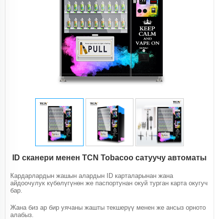
ID сканери менен TCN Tobacoo сатуучу автоматы
Кардарлардын жашын алардын ID карталарынан жана
айдоочулук күбөлүгүнөн же паспортунан окуй турган карта окугуч
бар.
Жана биз ар бир уячаны жашты текшерүү менен же ансыз орното
алабыз.