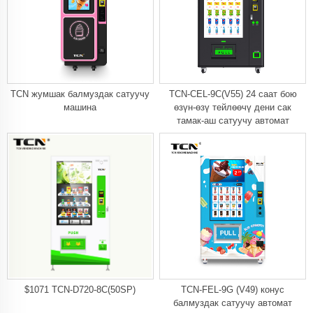
TCN жумшак балмуздак сатуучу
TCN-CEL-9C(V55) 24 саат бою
машина
өзүн-өзү тейлөөчү дени сак
тамак-аш сатуучу автомат
$1071 TCN-D720-8C(50SP)
TCN-FEL-9G (V49) конус
балмуздак сатуучу автомат