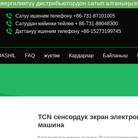
ибьютордон сатып алганыңызга карабастан, сату
Сатуу ишеним телефону +86-731-87101005
Сатуудан кийинки тейлөө + 86-731-88048300
Даттануу ишеним телефону +86-15273199745
UASHIL
FAQ
жүктөө
Кардарлар
Байланыш
TCN сенсордук экран электро
машина
Кардарлардын жашын алардын ID карталарынан жана