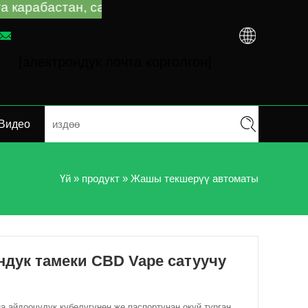
учу автоматтар боюнча жетекчилик жана көйгөйл
[электрондук почта корголгон]
Видео
Үй
»
продукт
»
Жашы текшерүү автоматы
ндук тамеки CBD Vape сатуучу
 айдоочулук күбөлүгүнөн же паспортунан окуй турган