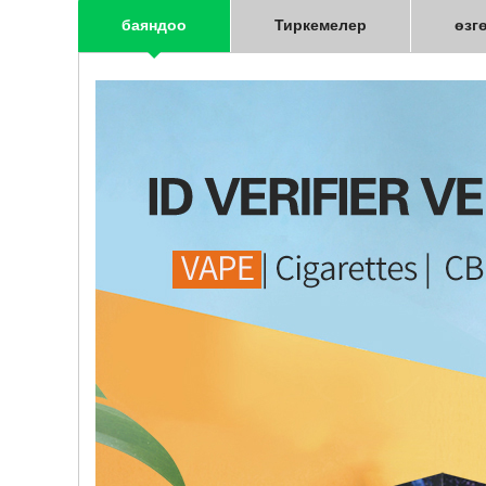
баяндоо
Тиркемелер
өзг