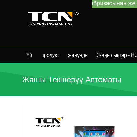
й VM'ди TCN фабрикасынан же жергиликтүү дистр
Үй
продукт
жөнүндө
Жаңылыктар - H
Жашы Текшерүү Автоматы