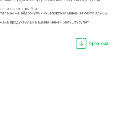
нсыз орното алабыз.
арталары же айдоочулук күбөлүктөрү менен өтмөктү алышы
 жана продуктылар машина менен бөлүштүрүлөт.
брошюра