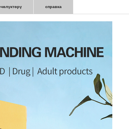
өчөлүктөрү
справка