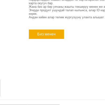
карта окугуч бар.
Жана биз ар бир уячаны жашты текшерүү менен же а
Эгерде продукт ушундай талап кылынса, алар ID к
керек.
Андан кийин алар төлөм жүргүзүүнү уланта алышат
Биз менен
байланыш