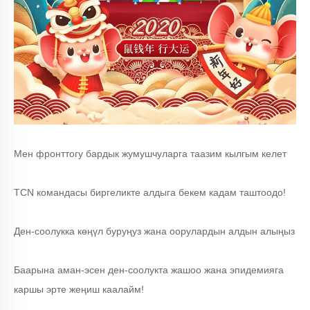
Мен фронттогу бардык жумушчуларга таазим кылгым келет
TCN командасы биргеликте алдыга бекем кадам таштоодо!
Ден-соолукка көңүл буруңуз жана оорулардын алдын алыңыз
Баарына аман-эсен ден-соолукта жашоо жана эпидемияга
каршы эрте жеңиш каалайм!