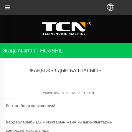
сынан же жергиликтүү дистрибьютордон сатып ал
Жаңылыктар - HUASHIL
ЖАҢЫ ЖЫЛДЫН БАШТАЛЫШЫ
Убактысы: 2020-02-12
Hits:
0
Көптөн бери көрүшпөдүк!
Кардарларыбыздын укуктарын жана кызыкчылыктарын
кепилдөө максатында