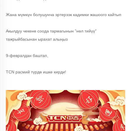
Жана мүмкүн болушунча эртерээк кадимки жашоого кайтып
Акылдуу чекене соода тармагынын "нөл тийүү"
тажрыйбасынан ырахат алыңыз
9-февралдан баштап,
TCN расмий түрдө ишке кирди!