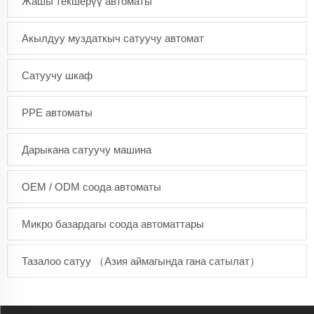
Жашы текшерүү автоматы
Акылдуу муздаткыч сатуучу автомат
Сатуучу шкаф
PPE автоматы
Дарыкана сатуучу машина
OEM / ODM соода автоматы
Микро базардагы соода автоматтары
Тазалоо сатуу （Азия аймагында гана сатылат）