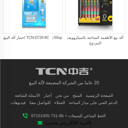
آلة بيع الأطعمة الساخنة بالميكروويف
TCN-D720-8C （50sp اختبار آلة البيع
المزدوج
20 عاما من الشركة المصنعة لآلة البيع
الصفحة الرئيسية
المنتج
من نحن
أخبار
الأسئلة الشائعة
الدعم الفني على مدار الساعة
العملاء
للتواصل معنا
فيديوهات
الخط الساخن للمبيعات + 86-731-87101005
[البريد الإلكتروني محمي]