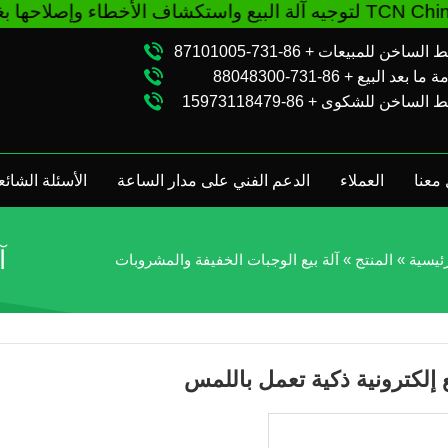
ستدعمك TCN China لتوجيه آلة البيع واستكشاف الأخطاء وإصلاحها بغض النظر عن شرائك VM من مصنع TCN أو الموزع المحلي. اتصل بنا: + 86-731-88048300
الساخن للمبيعات + 86-731-87101005
ا بعد البيع + 86-731-88048300
الساخن للشكوى + 86-15973118479
معنا
العملاء
الدعم الفني على مدار الساعة
الأسئلة الشائع
آ
ئيسية
»
المنتج
»
آلة بيع الوجبات الخفيفة والمشروبات