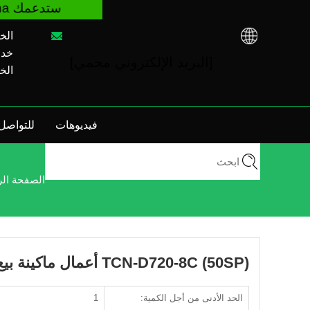
الخط 
خدمة م
[البريد الإلكتروني محمي]
الخط 
فيديوهات
للتواصل 
الصفحة الر
TCN-D720-8C (50SP) أعمال ماكينة بيع إلكترونية ذكية تعمل باللمس
الحد الأدنى من أجل الكمية:
1