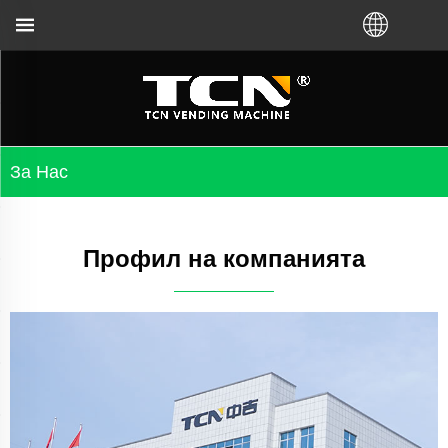
 и отстраняване на неизправности във вендинг м
За Нас
Профил на компанията