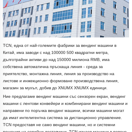
TCN, една от най-големите фабрики за вендинг машини в
Китай, има заводи с над 100000 500 квадратни метра,
дълготрайни активи до над 150000 милиона RMB, има
собствена автоматична пръскаща линия - среда за
приятелство, монтажна линия, линия за производство на
листове и инжекционно формоване производствена линия,
магазин за мухъл, добив до XNUMX XNUMX единици.
Ние предлагаме вендинг машини със сензорен екран, вендинг
машини с лентови конвейери и комбинирани вендинг машини и
направени по поръчка вендинг машини, всички машини могат
да имат интелигентна система за дистанционно управление.
TCN предоставя не само вендинг машини, но и системни
решения на серийни доставчици. TCN изнася машини в повече