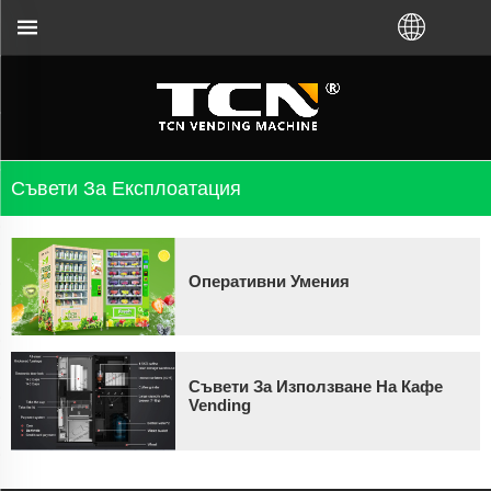
репи за насоки и отстраняване на неизправност
Съвети За Експлоатация
Оперативни Умения
Съвети За Използване На Кафе
Vending