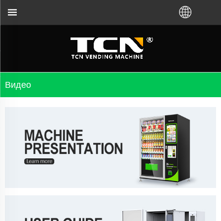
репи за насоки и отстраняване на неизправности
Видео