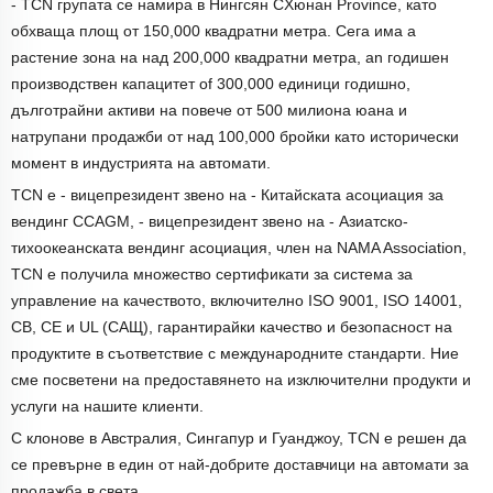
-
TCN групата се намира в Нингсян
C
Хюнан
P
rovince, като
обхваща площ от 150
,
000 квадратни метра. Сега има a
растение
зона на
над
200
,
000 квадратни метра,
an
годишен
производствен капацитет
of
300
,
000 единици годишно,
дълготрайни активи на
повече от 500 милиона юана и
натрупани продажби от над 100
,
000 бройки като исторически
момент в индустрията на автомати.
TCN е
-
вицепрезидент звено на
-
Китайската асоциация за
вендинг CCAGM,
-
вицепрезидент звено на
-
Азиатско-
тихоокеанската вендинг асоциация, член на NAMA Association,
TCN е получила множество сертификати за система за
управление на качеството, включително ISO 9001, ISO 14001,
CB, CE и UL (САЩ), гарантирайки качество и безопасност на
продуктите в съответствие с международните стандарти. Ние
сме посветени на предоставянето на изключителни продукти и
услуги на нашите клиенти.
С клонове в Австралия, Сингапур и Гуанджоу, TCN е решен да
се превърне в един от най-добрите доставчици на автомати за
продажба в света.