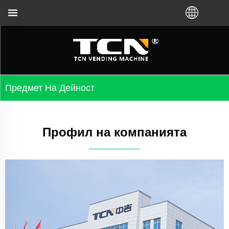
 отстраняване на неизправности във вендинг ма
Предмет На Дейност
Профил на компанията