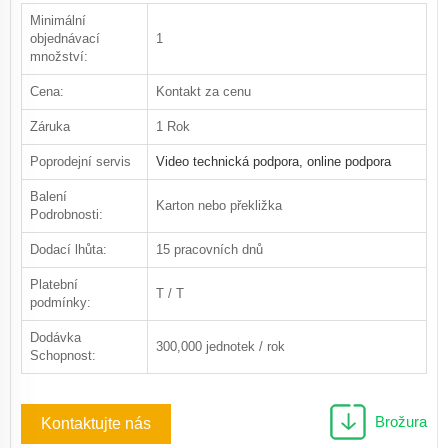
Minimální
objednávací
1
množství:
Cena:
Kontakt za cenu
Záruka
1 Rok
Poprodejní servis
Video technická podpora, online podpora
Balení
Karton nebo překližka
Podrobnosti:
Dodací lhůta:
15 pracovních dnů
Platební
T / T
podmínky:
Dodávka
300,000 jednotek / rok
Schopnost:
Brožura
Kontaktujte nás