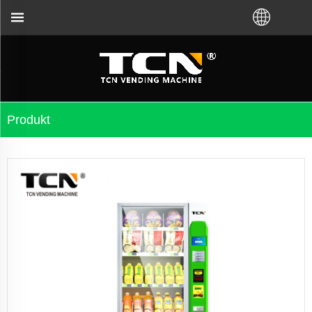
li VM od továrny TCN nebo místního distributora. Za
Produkt