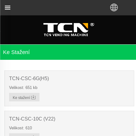
dení prodejních automatů a řešení problémů bez ohl
Ke Stažení
TCN-CSC-6G(H5)
Velikost: 651 kb
Ke stažení
TCN-CSC-10C (V22)
Velikost: 610