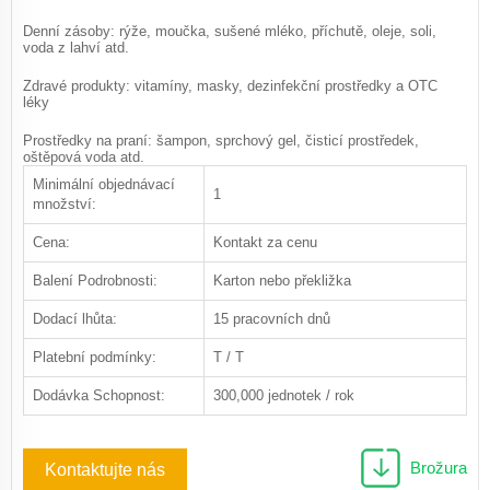
Denní zásoby: rýže, moučka, sušené mléko, příchutě, oleje, soli,
voda z lahví atd.
Zdravé produkty: vitamíny, masky, dezinfekční prostředky a OTC
léky
Prostředky na praní: šampon, sprchový gel, čisticí prostředek,
oštěpová voda atd.
Minimální objednávací
1
množství:
Cena:
Kontakt za cenu
Balení Podrobnosti:
Karton nebo překližka
Dodací lhůta:
15 pracovních dnů
Platební podmínky:
T / T
Dodávka Schopnost:
300,000 jednotek / rok
Brožura
Kontaktujte nás