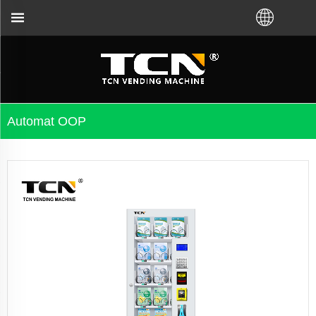
i koupili VM od továrny TCN nebo místního distribut
Automat OOP