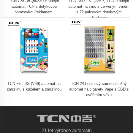
TCN-CSC-8C(50SP) Prodejní
TCN-D900-9C (22SP) TCN prodejní
automat TCN s dotykovou
automat na víno s červeným vínem
obrazovkou/reklamami
s 22 palcovým dotykovým
displejem
TCN-FEL-9G (V49) automat na
TCN 24 hodinový samoobslužný
zmrzlinu s kuželem a zmrzlinou
automat na cigarety Vape s CBD s
ověřením věku
21 let výrobce automatů