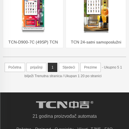
TCN-D900-7C (49SP) TCN
TCN 24-satni samoposlužni
dodirni zaslon E-cigareta CBD
CBD automat s provjerom
Vape automat s provjerom
starosti
Početna
prijašnji
1
Sljedeći
Prezime
- Ukupno 5 1
starosti
bilježi Trenutna stranica / Ukupan 1 20 po stranici
21 godina proizvođač automata