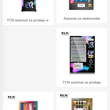
Automat za elektronske
TCN automat za prodaju e-
cigarete - bez baze
cigareta s dodirnim zaslonom
CBD
TCN automat za prodaju
duhana sa skenerom id