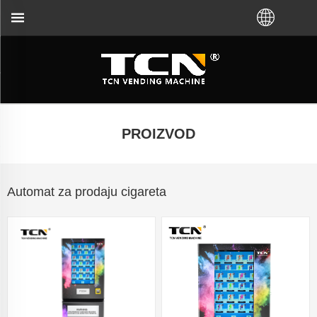
e za automat za prodaju i rješavanje problema bez ob
PROIZVOD
Automat za prodaju cigareta