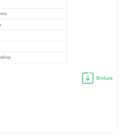
jenu
a
dišnje
Brošura