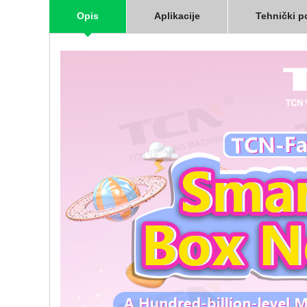
Opis
Aplikacije
Tehnički p