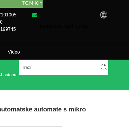
s podržati za smjernice za automat za prodaju i rješ
87101005
00
[e-pošta zaštićena]
73199745
Video
 automat
automatske automate s mikro