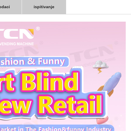
odaci
ispitivanje