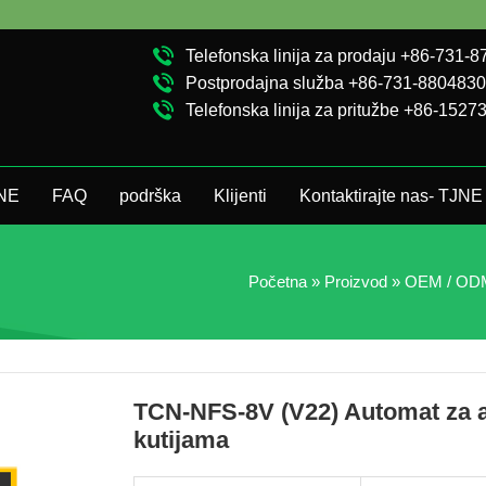
TCN Kina će va
Telefonska linija za prodaju +86-731-
Postprodajna služba +86-731-880483
Telefonska linija za pritužbe +86-152
JNE
FAQ
podrška
Klijenti
Kontaktirajte nas- TJNE
Početna
»
Proizvod
»
OEM / ODM
TCN-NFS-8V (V22) Automat za 
kutijama