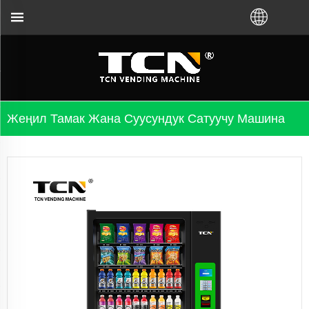
TCN Кытай VM'ди TCN фабрикасынан же ж
Жеңил Тамак Жана Суусундук Сатуучу Машина