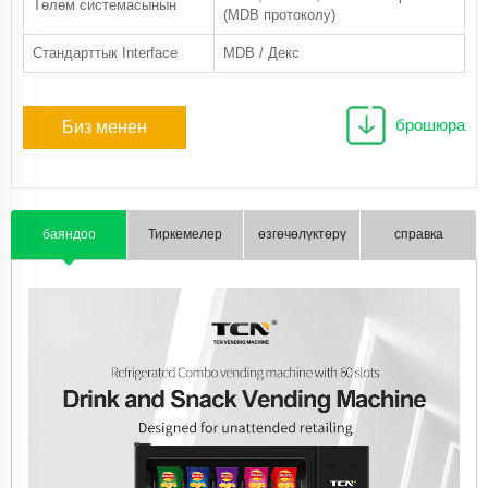
Төлөм системасынын
(MDB протоколу)
Стандарттык Interface
MDB / Декс
брошюра
Биз менен
байланыш
баяндоо
Тиркемелер
өзгөчөлүктөрү
справка