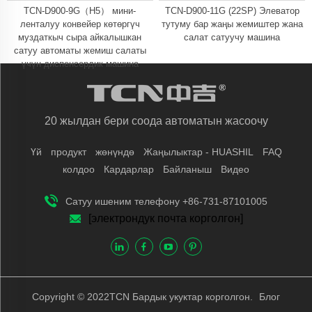
TCN-D900-9G（H5） мини-
TCN-D900-11G (22SP) Элеватор
ленталуу конвейер көтөргүч
тутуму бар жаңы жемиштер жана
муздаткыч сыра айкалышкан
салат сатуучу машина
сатуу автоматы жемиш салаты
үчүн диспенсердик машина
20 жылдан бери соода автоматын жасоочу
Үй
продукт
жөнүндө
Жаңылыктар - HUASHIL
FAQ
колдоо
Кардарлар
Байланыш
Видео
Сатуу ишеним телефону +86-731-87101005
[электрондук почта корголгон]
Copyright © 2022TCN Бардык укуктар корголгон.
Блог