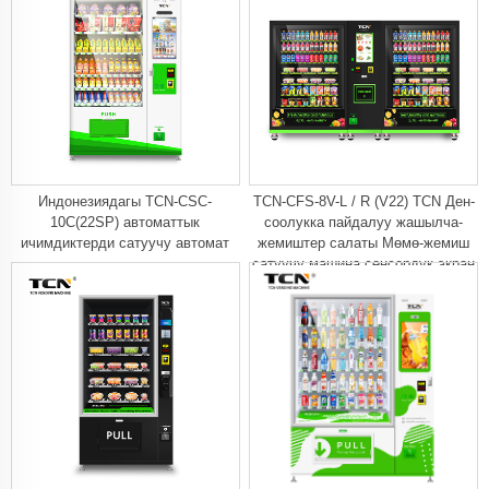
Индонезиядагы TCN-CSC-
TCN-CFS-8V-L / R (V22) TCN Ден-
10C(22SP) автоматтык
соолукка пайдалуу жашылча-
ичимдиктерди сатуучу автомат
жемиштер салаты Мөмө-жемиш
сатуучу машина сенсордук экран
менен