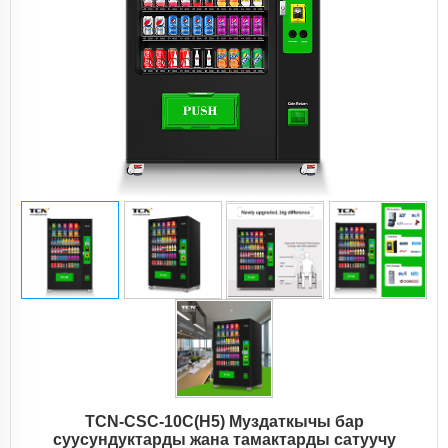
TCN-CSC-10C(H5) Муздаткычы бар
суусундуктарды жана тамактарды сатуучу