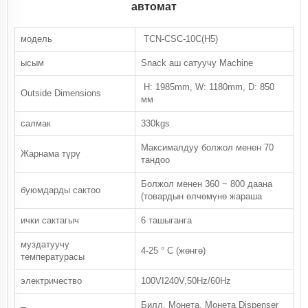
автомат
модель
TCN-CSC-10C(H5)
ысым
Snack аш сатуучу Machine
H: 1985mm, W: 1180mm, D: 850
Outside Dimensions
мм
салмак
330kgs
Максималдуу болжол менен 70
Жарнама түрү
тандоо
Болжол менен 360 ~ 800 даана
буюмдарды сактоо
(товардын өлчөмүнө жараша
ички сактагыч
6 ташыганга
муздатуучу
4-25 ° C (жөнгө)
температурасы
электричество
100VI240V,50Hz/60Hz
Билл, Монета, Монета Dispenser