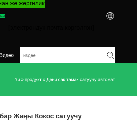
ргиликтүү дистрибьютордон сатып алганыңызга к
[электрондук почта корголгон]
Видео
Үй
»
продукт
»
Дени сак тамак сатуучу автомат
 бар Жаңы Кокос сатуучу