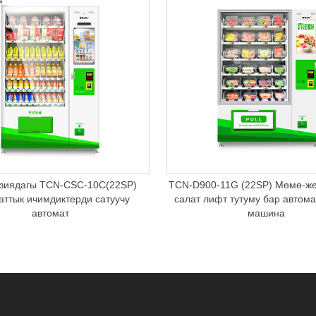
зиядагы TCN-CSC-10C(22SP)
TCN-D900-11G (22SP) Мөмө-ж
аттык ичимдиктерди сатуучу
салат лифт тутуму бар автома
автомат
машина