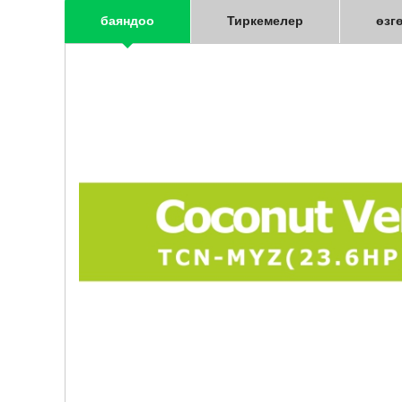
баяндоо
Тиркемелер
өзг