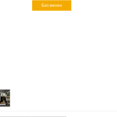
Биз менен
байланыш