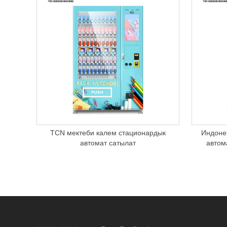
TCN мектеби калем стационардык
Индоне
автомат сатылат
автом