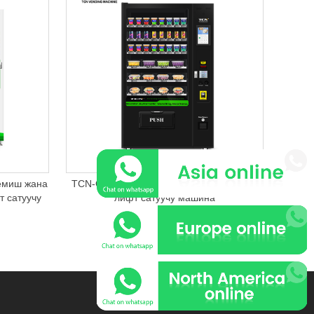
емиш жана
TCN-CEL-10C(V10.1) дени сак тамак-аш
т сатуучу
лифт сатуучу машина