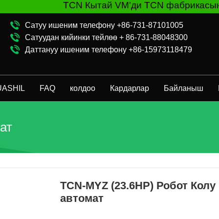
TCN Кытай VM'ди TCN фабрикасынан же же
Сатуу ишеним телефону +86-731-87101005
Сатуудан кийинки тейлөө + 86-731-88048300
Даттануу ишеним телефону +86-15973118479
UASHIL
FAQ
колдоо
Кардарлар
Байланыш
ат
TCN-MYZ (23.6HP) Робот Колу
автомат