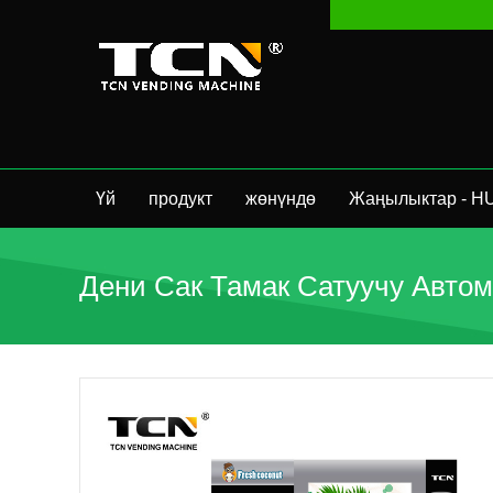
Үй
продукт
жөнүндө
Жаңылыктар - H
Дени Сак Тамак Сатуучу Автом