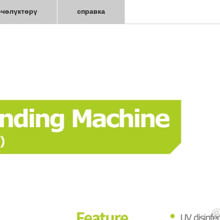
өчөлүктөрү
справка