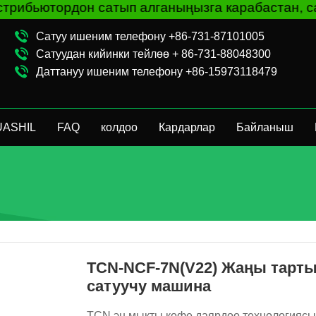
тып алганыңызга карабастан, сатуучу автоматта
Сатуу ишеним телефону +86-731-87101005
Сатуудан кийинки тейлөө + 86-731-88048300
Даттануу ишеним телефону +86-15973118479
UASHIL
FAQ
колдоо
Кардарлар
Байланыш
TCN-NCF-7N(V22) Жаңы тарты
сатуучу машина
TCN эң мыкты кофе даярдоо технологиясын