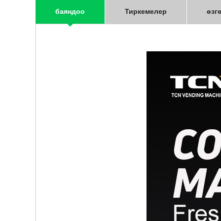
баяндоо
Тиркемелер
өзг