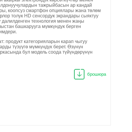
колдонуучулардын тажрыйбасын ар кандай
ары, коопсуз смартфон опциялары жана төлөм
рлор толук HD сенсордук экрандары сыяктуу
ү далилденген технология менен жаңы
ыстан башкарууга мүмкүндүк берген
имдери.
т: продукт категорияларын карап чыгуу
ды түзүүгө мүмкүндүк берет. Өзүнүн
ркасында бул модель соода түйүндөрүнүн
брошюра