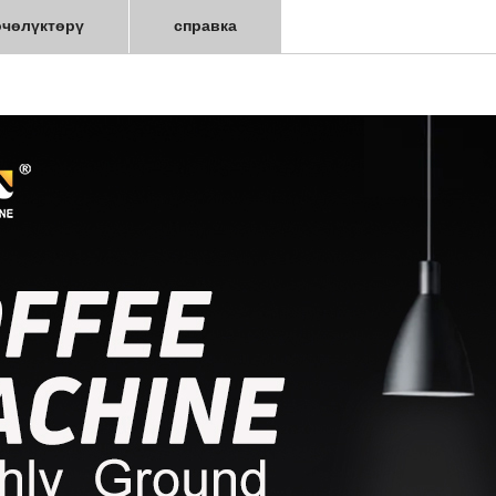
өчөлүктөрү
справка