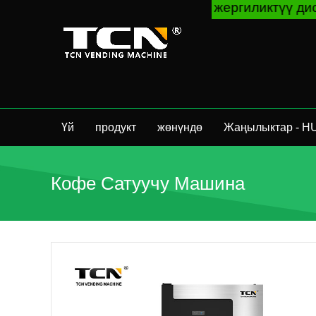
абрикасынан же жергиликтүү дистрибьютордон са
Үй
продукт
жөнүндө
Жаңылыктар - H
Кофе Сатуучу Машина