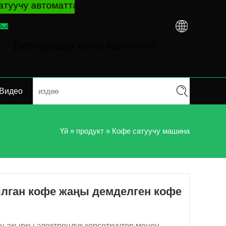
р боюнча жетекчилик жана көйгөйлөрдү чечүү үч
[электрондук почта корголгон]
Видео
Үй
»
продукт
»
Кофе сатуучу машина
лган кофе жаңы демделген кофе
 акыркы электрондук көрсөткүчтөр менен