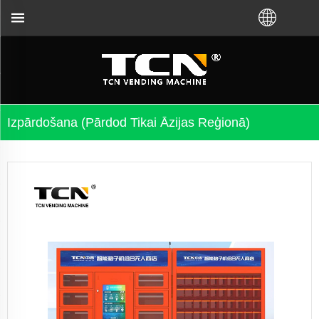
zniecības automātu norādījumiem un problēmu novērša
Izpārdošana (pārdod Tikai Āzijas Reģionā)