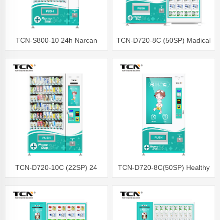
TCN-S800-10 24h Narcan
TCN-D720-8C (50SP) Madical
aptieku tiešsaistes iepirkšanās
Pharma Shop Locker
roku ziepes Dezinfekcijas
tirdzniecības automātu
piederumi Tirdzniecības
risinājumi
automāts
TCN-D720-10C (22SP) 24
TCN-D720-8C(50SP) Healthy
stundu pašapkalpošanās
Medical Public HealthAptieku
aptieku tirdzniecības automāts
tirdzniecības automāts