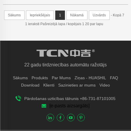
Medicīnas aptieku
Sākums
Iepriekšējais
1
Nākamā
Uzvārds
- Kopā 7
tirdzniecības automāts
1 ieraksti Pašreizējā lapa / kopējais 1 20 par lapu
22 gadu tirdzniecības automātu ražotājs
Sākums
Produkts
Par Mums
Ziņas - HUASHIL
FAQ
Download
Klienti
Sazinieties ar mums
Video
Pārdošanas uzticības tālrunis +86-731-87101005
[e-pasts aizsargāts]