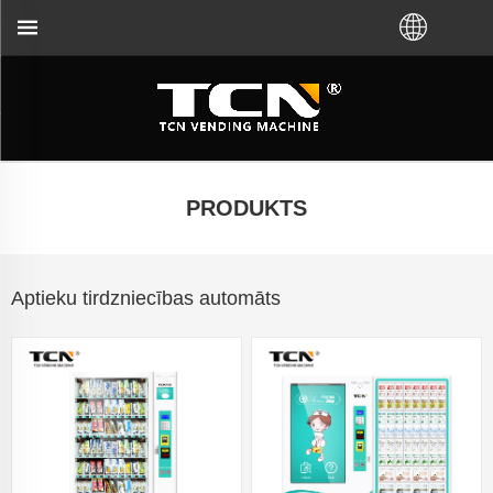
em un problēmu novēršanu neatkarīgi no tā, ka iegād
PRODUKTS
Aptieku tirdzniecības automāts