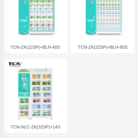
TCN-ZK(22SP)+BLH-40S
TCN-ZK(22SP)+BLH-80S
Aptieku preču tirdzniecības
Veselīgs tirdzniecības
automāts Medicīnas preču
automāts 24h aptieku
tirdzniecības automāts
tirdzniecības automāts roku
Ķirurģisko masku tirdzniecības
dezinfekcijas līdzekļu
automāts
tirdzniecības automāts
TCN-NLC-ZK(32SP)+14S
Veselīgas medicīniskās zāles