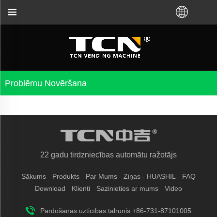
ūs saistībā ar tirdzniecības automātu norādījumiem 
Problēmu Novēršana
22 gadu tirdzniecības automātu ražotājs
Sākums
Produkts
Par Mums
Ziņas - HUASHIL
FAQ
Download
Klienti
Sazinieties ar mums
Video
Pārdošanas uzticības tālrunis +86-731-87101005