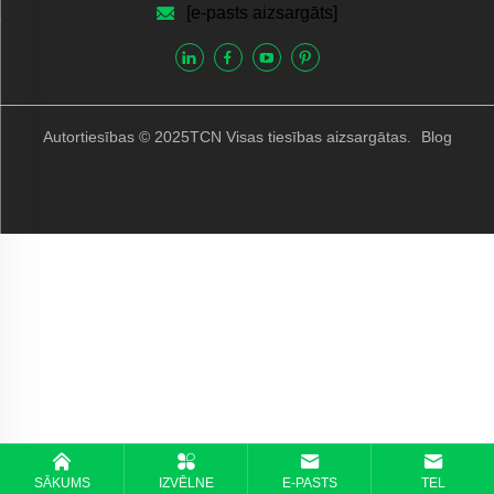
[e-pasts aizsargāts]
Autortiesības © 2025TCN Visas tiesības aizsargātas.
Blog
SĀKUMS
IZVĒLNE
E-PASTS
TEL