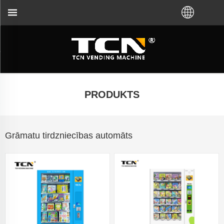
saistībā ar tirdzniecības automātu norādījumiem un 
PRODUKTS
Grāmatu tirdzniecības automāts