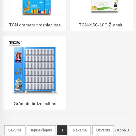
TCN grāmatu tirdzniecības
TCN-NSC-10C Žurnālu
automāts
bibliotēka Skolas Grāmatas
Piezīmju grāmatiņas Avīžu
tirdzniecības automāts tiek
pārdots
Grāmatu tirdzniecības
automāta ietilpību var pielāgot
Sākums
Iepriekšējais
1
Nākamā
Uzvārds
- Kopā 3