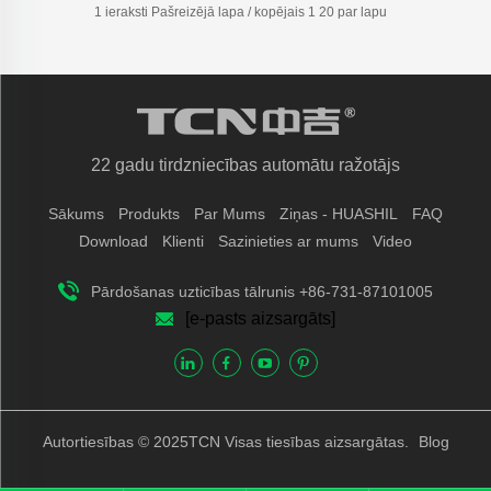
1 ieraksti Pašreizējā lapa / kopējais 1 20 par lapu
22 gadu tirdzniecības automātu ražotājs
Sākums
Produkts
Par Mums
Ziņas - HUASHIL
FAQ
Download
Klienti
Sazinieties ar mums
Video
Pārdošanas uzticības tālrunis +86-731-87101005
[e-pasts aizsargāts]
Autortiesības © 2025TCN Visas tiesības aizsargātas.
Blog