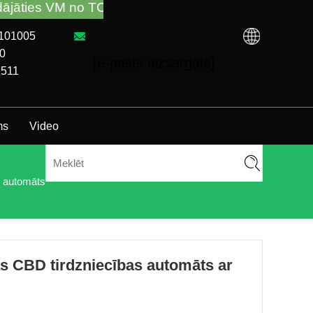
TCN rūpnīcas vai vietējā izplatītāja. Zvaniet mums:
7101005
0
[e-pasts aizsargāts]
1511
ms
Video
 automāts
 CBD tirdzniecības automāts ar