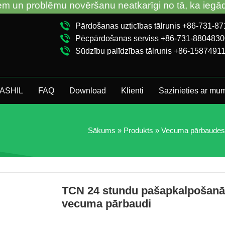
 novēršanu neatkarīgi no tā, ka iegādājāties VM no 
Pārdošanas uzticības tālrunis +86-731-8
Pēcpārdošanas serviss +86-731-8804830
Sūdzību palīdzības tālrunis +86-1587491
UASHIL
FAQ
Download
Klienti
Sazinieties ar mu
Sākums
»
Produkts
»
Vecuma pārbaudes
TCN 24 stundu pašapkalpošanās
vecuma pārbaudi