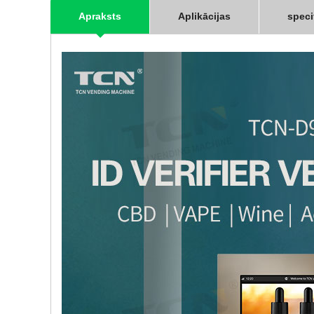
Apraksts
Aplikācijas
speci