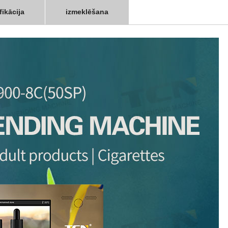
fikācija
izmeklēšana