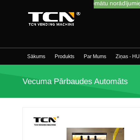
 ar tirdzniecības automātu norādījumiem un problēmu
Sākums
Produkts
Par Mums
Ziņas - H
Vecuma Pārbaudes Automāts