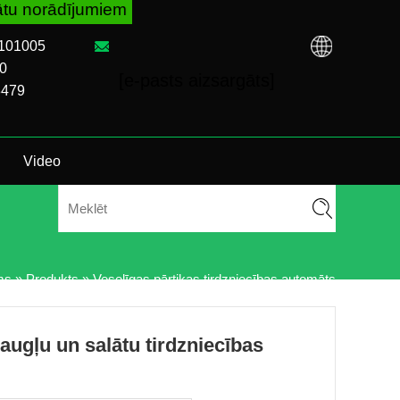
orādījumiem un problēmu novēršanu neatkarīgi no tā,
7101005
0
[e-pasts aizsargāts]
8479
Video
ms
»
Produkts
»
Veselīgas pārtikas tirdzniecības automāts
ugļu un salātu tirdzniecības