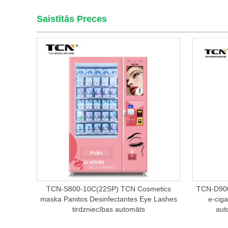
Saistītās Preces
TCN-S800-10C(22SP) TCN Cosmetics
TCN-D900
maska ​​Panitos Desinfectantes Eye Lashes
e-cig
tirdzniecības automāts
aut