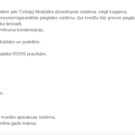
ādiem pēc Celsija) Modulāra dzesēšanas sistēma, viegli kopjama.
soriem/garantētās piegādes sistēmu. (tur kredītu līdz preces piegād
a tiešraidi.
tu mitruma kondensāciju.
, kārbām un pudelēm.
atbilst ROHS prasībām.
m.
un monētu apmaksas sistēma.
teikta gada maksa.