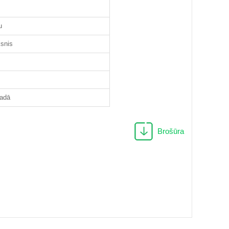
u
ksnis
gadā
Brošūra