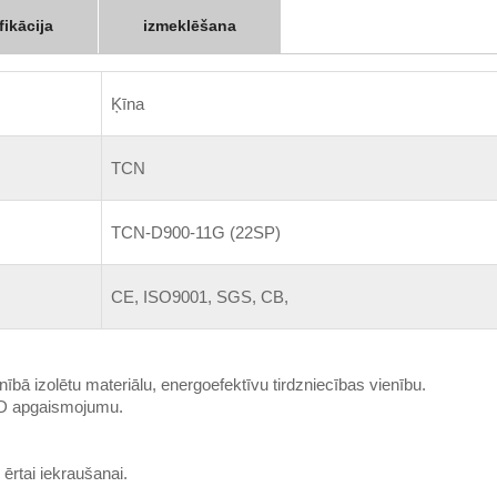
fikācija
izmeklēšana
Ķīna
TCN
TCN-D900-11G (22SP)
CE, ISO9001, SGS, CB,
nībā izolētu materiālu, energoefektīvu tirdzniecības vienību.
LED apgaismojumu.
 ērtai iekraušanai.