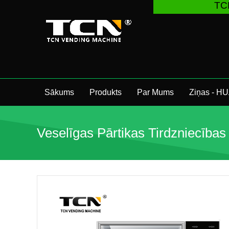
TCN China
Sākums
Produkts
Par Mums
Ziņas - H
Veselīgas Pārtikas Tirdzniecība