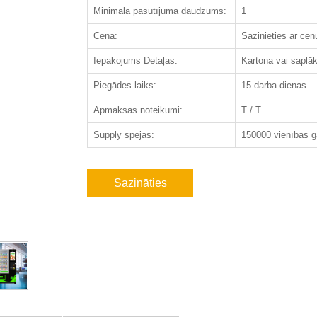
Minimālā pasūtījuma daudzums:
1
Cena:
Sazinieties ar cen
Iepakojums Detaļas:
Kartona vai saplā
Piegādes laiks:
15 darba dienas
Apmaksas noteikumi:
T / T
Supply spējas:
150000 vienības 
Sazināties