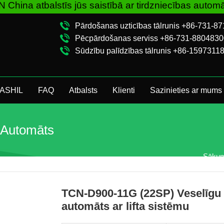
 atbalstīs jūs saistībā ar tirdzniecības automātu n
Pārdošanas uzticības tālrunis +86-731-8
Pēcpārdošanas serviss +86-731-8804830
Sūdzību palīdzības tālrunis +86-1597311
UASHIL
FAQ
Atbalsts
Klienti
Sazinieties ar mums
s Automāts
Sāku
TCN-D900-11G (22SP) Veselīgu a
automāts ar lifta sistēmu