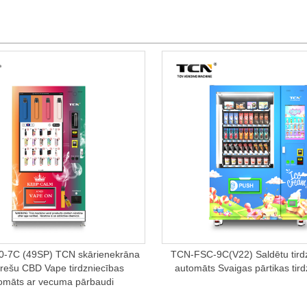
-7C (49SP) TCN skārienekrāna
TCN-FSC-9C(V22) Saldētu tird
arešu CBD Vape tirdzniecības
automāts Svaigas pārtikas tird
omāts ar vecuma pārbaudi