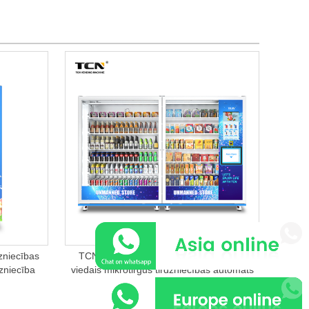
zniecības
TCN-NMM-16V(V22) bezpilota veikala
zniecība
viedais mikrotirgus tirdzniecības automāts