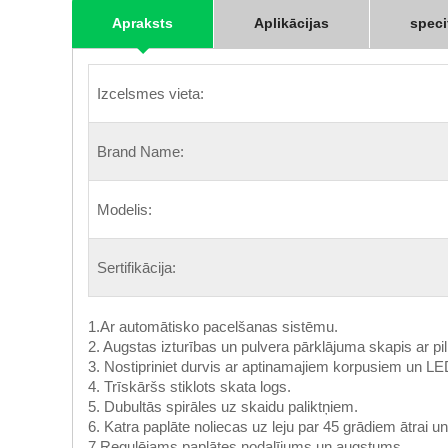
Apraksts
Aplikācijas
speci
Izcelsmes vieta:
Brand Name:
Modelis:
Sertifikācija:
1.Ar automātisko pacelšanas sistēmu.
2. Augstas izturības un pulvera pārklājuma skapis ar pil
3. Nostipriniet durvis ar aptinamajiem korpusiem un 
4. Trīskāršs stiklots skata logs.
5. Dubultās spirāles uz skaidu paliktņiem.
6. Katra paplāte noliecas uz leju par 45 grādiem ātrai un
7.Regulējams paplātes nodalījums un augstums.