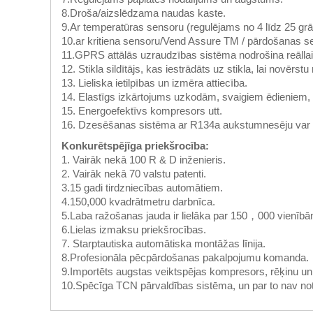
8.Droša/aizslēdzama naudas kaste.
9.Ar temperatūras sensoru (regulējams no 4 līdz 25 gr
10.ar kritiena sensoru/Vend Assure TM / pārdošanas sen
11.GPRS attālās uzraudzības sistēma nodrošina reāllaik
12. Stikla sildītājs, kas iestrādāts uz stikla, lai novērs
13. Lieliska ietilpības un izmēra attiecība.
14. Elastīgs izkārtojums uzkodām, svaigiem ēdieniem
15. Energoefektīvs kompresors utt.
16. Dzesēšanas sistēma ar R134a aukstumnesēju var 
Konkurētspējīga priekšrocība:
1. Vairāk nekā 100 R & D inženieris.
2. Vairāk nekā 70 valstu patenti.
3.15 gadi tirdzniecības automātiem.
4.150,000 kvadrātmetru darbnīca.
5.Laba ražošanas jauda ir lielāka par 150，000 vienībā
6.Lielas izmaksu priekšrocības.
7. Starptautiska automātiska montāžas līnija.
8.Profesionāla pēcpārdošanas pakalpojumu komanda.
9.Importēts augstas veiktspējas kompresors, rēķinu 
10.Spēcīga TCN pārvaldības sistēma, un par to nav no