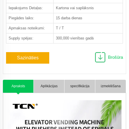
Iepakojums Detaļas:
Kartona vai saplāksnis
Piegādes laiks:
15 darba dienas
Apmaksas noteikumi:
T / T
Supply spējas:
300,000 vienības gadā
Brošūra
Sazināties
Apraksts
Aplikācijas
specifikācija
izmeklēšana