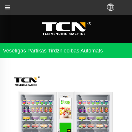
blēmu novēršanu neatkarīgi no tā, ka iegādājāties 
Veselīgas Pārtikas Tirdzniecības Automāts