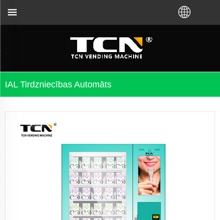
tu norādījumiem un problēmu novēršanu neatkarīgi n
IAL Tirdzniecības Automāts