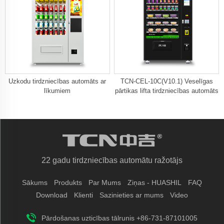
Uzkodu tirdzniecības automāts ar
TCN-CEL-10C(V10.1) Veselīgas
līkumiem
pārtikas lifta tirdzniecības automāts
22 gadu tirdzniecības automātu ražotājs
Sākums
Produkts
Par Mums
Ziņas - HUASHIL
FAQ
Download
Klienti
Sazinieties ar mums
Video
Pārdošanas uzticības tālrunis +86-731-87101005