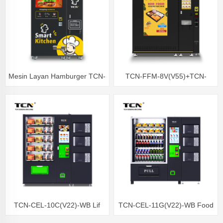
Mesin Layan Hamburger TCN-
TCN-FFM-8V(V55)+TCN-
FFM-ZV-HB
FFM-ZV(V22) Mesin Layan
Makanan Panas Sejukkan
pada -18 C
TCN-CEL-10C(V22)-WB Lif
TCN-CEL-11G(V22)-WB Food
Mesin layan diri Makanan
Lif mesin layan diri pemanasan