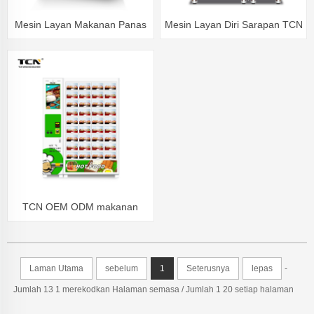
Mesin Layan Makanan Panas
Mesin Layan Diri Sarapan TCN
Gelombang Mikro Berganda
TCN OEM ODM makanan
panas makanan panas mesin
penjual makanan segera
Laman Utama
sebelum
1
Seterusnya
lepas
-
Jumlah 13 1 merekodkan Halaman semasa / Jumlah 1 20 setiap halaman