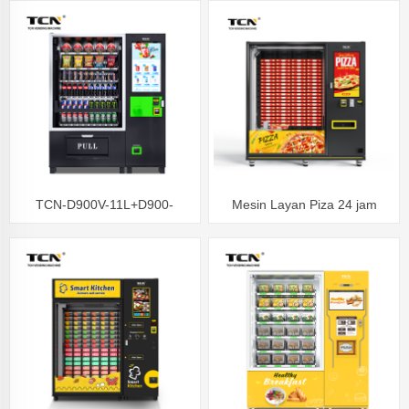
Sihat pemanasan gelombang
gelombang mikro
mikro
TCN-D900V-11L+D900-
Mesin Layan Piza 24 jam
ZK(32SP)-Mesin layan diri lif,
Mesin layan diri salad buah