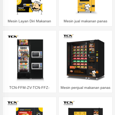
Mesin Layan Diri Makanan
Mesin jual makanan panas
Panas, Perkhidmatan makan
MIni
tengah hari dan makan malam
yang selesa
TCN-FFM-ZV-TCN-FFZ-
Mesin penjual makanan panas
468(VAV8) Peti sejuk pintar
TCN-CFM-8V dengan skrin
Mesin layan diri beku
sentuh 21.5 inci