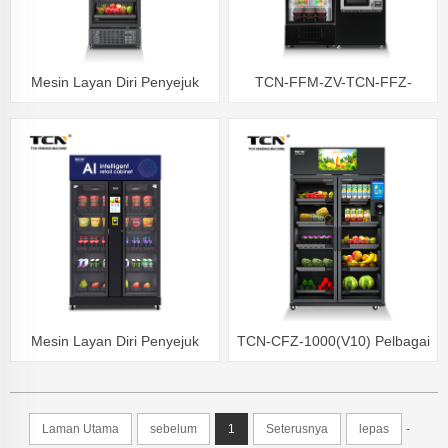
Mesin Layan Diri Penyejuk
TCN-FFM-ZV-TCN-FFZ-
Pintar TCN-CFZ-510L 24j
468(VAV8) Peti sejuk pintar
Mesin layan diri beku
Mesin Layan Diri Penyejuk
TCN-CFZ-1000(V10) Pelbagai
Pintar TCN-CFZ-1200(V10).
sistem Mesin Layan Diri Peti
Ais Pintar AI
Laman Utama
sebelum
1
Seterusnya
lepas
-