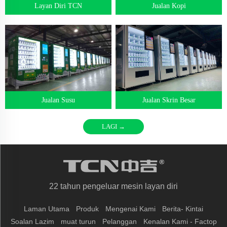
Layan Diri TCN
Jualan Kopi
Jualan Susu
Jualan Skrin Besar
LAGI →
22 tahun pengeluar mesin layan diri
Laman Utama
Produk
Mengenai Kami
Berita- Kintai
Soalan Lazim
muat turun
Pelanggan
Kenalan Kami - Factop