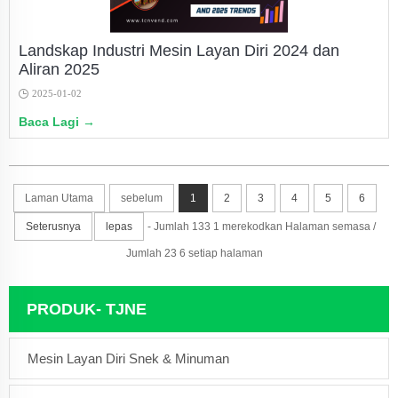
Landskap Industri Mesin Layan Diri 2024 dan
Aliran 2025
2025-01-02
Baca Lagi →
Laman Utama
sebelum
1
2
3
4
5
6
Seterusnya
lepas
- Jumlah 133 1 merekodkan Halaman semasa /
Jumlah 23 6 setiap halaman
PRODUK- TJNE
Mesin Layan Diri Snek & Minuman