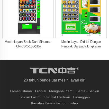
Mesin Layan Snek Dan Minuman
Mesin Layan Diri Lif Dengan
TCN-CSC-10G(H5).
Penolak Daripada Lingkaran
20 tahun pengeluar mesin layan diri
Laman Utama
Produk
Mengenai Kami
Berita - Sanxin
Soalan Lazim
Khidmat Bantuan
Pelanggan
Kenalan Kami - Factop
video