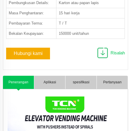
Pembungkusan Details:
Karton atau papan lapis
Masa Penghantaran:
15 hari kerja
Pembayaran Terma:
T / T
Bekalan Keupayaan:
150000 unit/tahun
Risalah
Hubungi kami
Penerangan
Aplikasi
spesifikasi
Pertanyaan
Produk