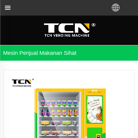
u pengedar tempatan. Hubungi kami:+86-731-880483
Mesin Penjual Makanan Sihat