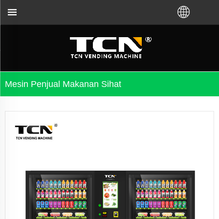
k panduan mesin layan diri dan penyelesaian mas
Mesin Penjual Makanan Sihat