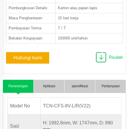
Pembungkusan Details:
Karton atau papan lapis
Masa Penghantaran:
15 hari kerja
Pembayaran Terma:
T / T
Bekalan Keupayaan:
150000 unit/tahun
Risalah
Hubungi kami
Penerangan
Aplikasi
spesifikasi
Pertanyaan
Produk
Model No
TCN-CFS-8V-L/R(V22)
H: 1992.8mm, W: 1747mm, D: 990
Saiz