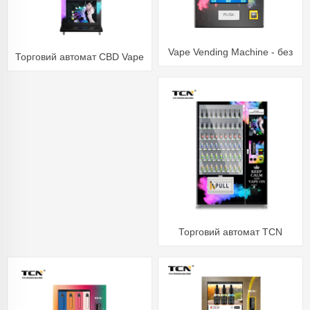
Vape Vending Machine - без
Торговий автомат CBD Vape
основи
із сенсорним екраном TCN
Торговий автомат TCN
Tobacoo зі сканером
ідентифікатора