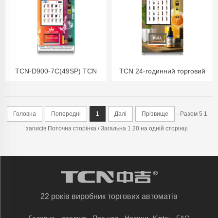
TCN-D900-7C(49SP) TCN
TCN 24-годинний торговий
Сенсорний екран CBD Vape
автомат із
автомат з перевіркою віку
самообслуговуванням CBD з
Головна
Попередні
1
Далі
Прізвище
- Разом 5 1
перевіркою віку
записів Поточна сторінка / Загальна 1 20 на одній сторінці
22 років виробник торгових автоматів