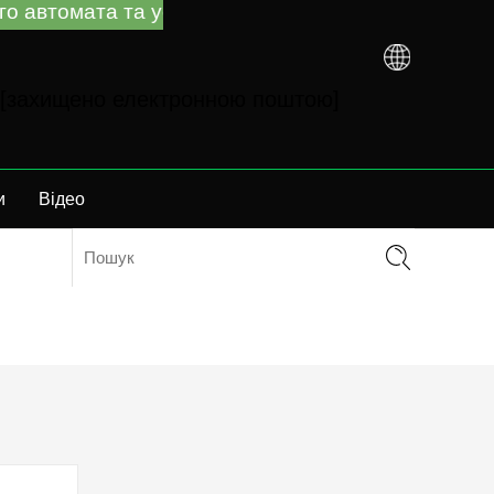
 автомата та усунення несправностей незалежно 
[захищено електронною поштою]
и
Відео