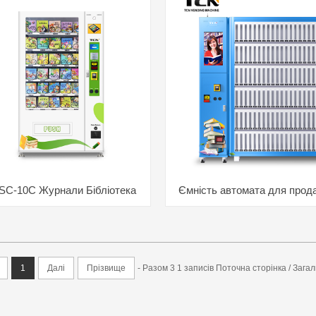
C-10C Журнали Бібліотека
Ємність автомата для прода
 підручники Блокнот Газетний
можна налаштувати
автомат для продажу
1
Далі
Прізвище
- Разом 3 1 записів Поточна сторінка / Загал