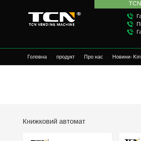
TCN Ch
Г
П
Г
Головна
продукт
Про нас
Новини- Kin
Книжковий автомат