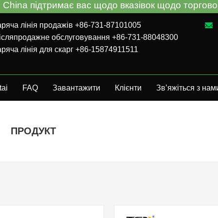
ina підтримає вас щодо вказівок щодо торгового
аряча лінія продажів +86-731-87101005
ісляпродажне обслуговування +86-731-88048300
аряча лінія для скарг +86-15874911511
tai
FAQ
Завантажити
Клієнти
Зв’яжіться з нам
ПРОДУКТ