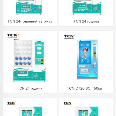
TCN 24-годинний автомат
TCN 24 години
самообслуговування n95
самообслуговування догляд
хірургічних масок для
за шкірою маска для обличчя
обличчя
хірургічна маска торговий
автомат
TCN 24 години
TCN-D720-8C（50sp）
самообслуговування маска
Тестовий торговий автомат
для догляду за шкірою
Хірургічна маска