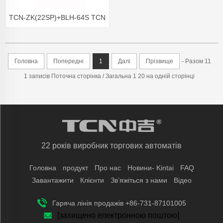
TCN-ZK(22SP)+BLH-64S TCN
madical торговий автомат
маска для обличчя торговий
Головна
Попередні
1
Далі
Прізвище
- Разом 11
автомат аптека магазин
1 записів Поточна сторінка / Загальна 1 20 на одній сторінці
торговий автомат
22 років виробник торгових автоматів
Головна
продукт
Про нас
Новини- Kintai
FAQ
Завантажити
Клієнти
Зв’яжіться з нами
Відео
Гаряча лінія продажів +86-731-87101005
[захищено електронною поштою]