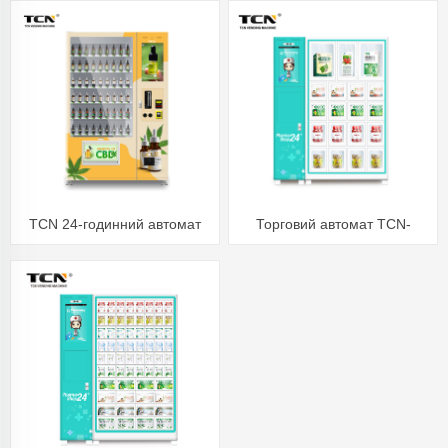
окуляри PPE торговий
10C(22SP).
автомат
TCN 24-годинний автомат
Торговий автомат TCN-
самообслуговування
ZK(22SP)+BLH-19S TCN
електронних сигарет Vape
Дезінфекційні засоби
CBD з перевіркою віку
стерилізаційні серветки маска
для обличчя