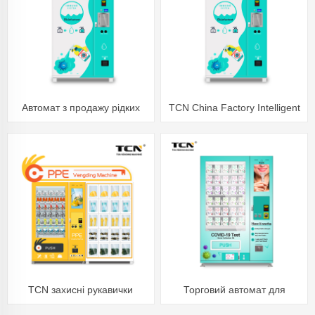
Дезінфікуючий засіб для рук
Торговий автомат
Автомат з продажу рідких
TCN China Factory Intelligent
миючих засобів TCN
24-годинний торговий
автомат із дезінфікуючими
засобами для рук
TCN захисні рукавички
Торговий автомат для
захисні окуляри захисні
тестування TCN-S800-