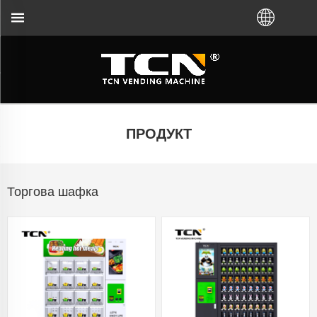
TCN China підтримає вас щодо вказівок щодо 
ПРОДУКТ
Торгова шафка