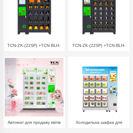
TCN-ZK-(22SP) +TCN-BLH-
TCN-ZK-(22SP) +TCN-BLH-
19S Торговий автомат із
27S Торговий автомат із
шафкою TCN
шафкою TCN
Автомат для продажу квітів
Холодильна шафка для
TCN
продажу свіжих фруктів