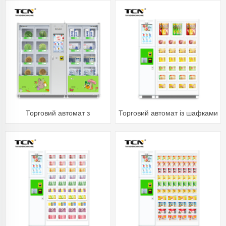
Торговий автомат з
Торговий автомат із шафками
холодильними шафками TCN
TCN-ZK(22SP)+BLH-27S TCN