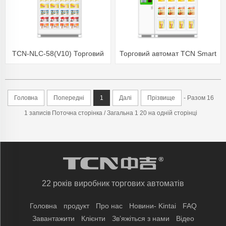
TCN-NLC-58(V10) Торговий
Торговий автомат TCN Smart
автомат із шафками TCN
Locker
Головна
Попередні
1
Далі
Прізвище
- Разом 16
1 записів Поточна сторінка / Загальна 1 20 на одній сторінці
22 років виробник торгових автоматів
Головна
продукт
Про нас
Новини- Kintai
FAQ
Завантажити
Клієнти
Зв’яжіться з нами
Відео