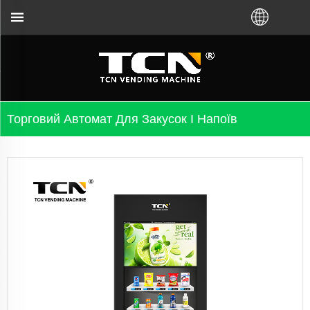
вностей незалежно від того, придбали ви віртуа
Торговий Автомат Для Закусок І Напоїв