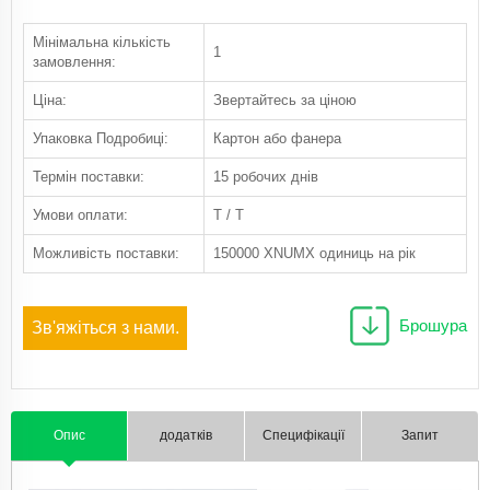
Мінімальна кількість
1
замовлення:
Ціна:
Звертайтесь за ціною
Упаковка Подробиці:
Картон або фанера
Термін поставки:
15 робочих днів
Умови оплати:
T / T
Можливість поставки:
150000 XNUMX одиниць на рік
Брошура
Зв'яжіться з нами.
Опис
додатків
Специфікації
Запит