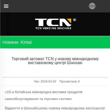
остей незалежно від того, придбали ви віртуаль
Новини- Kintai
Торговий автомат TCN у новому міжнародному
виставковому центрі Шанхаю
Час: 2019-03-02
Просмотров:
0
«15-а Китайська міжнародна виставка продуктів
самообслуговування та торгових систем»
Відкриття в Шанхайському новому міжнародному експоцентрі