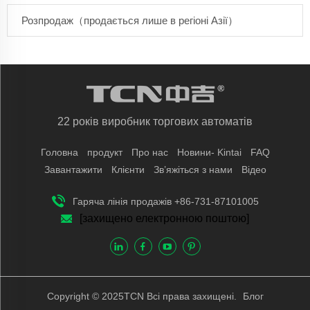
Розпродаж（продається лише в регіоні Азії）
22 років виробник торгових автоматів
Головна
продукт
Про нас
Новини- Kintai
FAQ
Завантажити
Клієнти
Зв’яжіться з нами
Відео
Гаряча лінія продажів +86-731-87101005
[захищено електронною поштою]
Copyright © 2025TCN Всі права захищені.
Блог